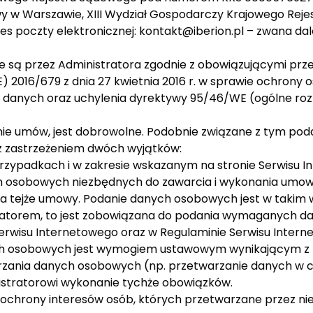
y w Warszawie, XIII Wydział Gospodarczy Krajowego Rejes
es poczty elektronicznej:
kontakt@iberion.pl
– zwana dal
są przez Administratora zgodnie z obowiązującymi przep
) 2016/679 z dnia 27 kwietnia 2016 r. w sprawie ochrony
danych oraz uchylenia dyrektywy 95/46/WE (ogólne roz
anie umów, jest dobrowolne. Podobnie związane z tym po
 z zastrzeżeniem dwóch wyjątków:
rzypadkach i w zakresie wskazanym na stronie Serwisu I
ch osobowych niezbędnych do zawarcia i wykonania umowy 
ia tejże umowy. Podanie danych osobowych jest w takim
ratorem, to jest zobowiązana do podania wymaganych 
erwisu Internetowego oraz w Regulaminie Serwisu Intern
ch osobowych jest wymogiem ustawowym wynikającym z
rzania danych osobowych (np. przetwarzanie danych w c
istratorowi wykonanie tychże obowiązków.
u ochrony interesów osób, których przetwarzane przez ni