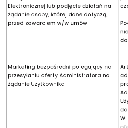
Elektronicznej lub podjęcie działań na
cz
żądanie osoby, której dane dotyczą,
przed zawarciem w/w umów
Po
ni
da
Marketing bezpośredni polegający na
Ar
przesyłaniu oferty Administratora na
ad
żądanie Użytkownika
pr
Ad
Uż
da
W 
ofe