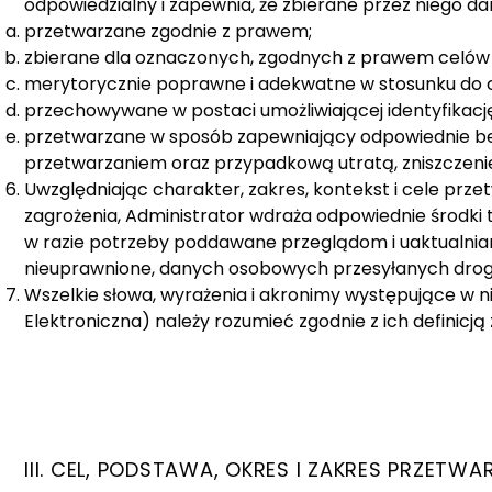
odpowiedzialny i zapewnia, że zbierane przez niego da
przetwarzane zgodnie z prawem;
zbierane dla oznaczonych, zgodnych z prawem celów 
merytorycznie poprawne i adekwatne w stosunku do c
przechowywane w postaci umożliwiającej identyfikację o
przetwarzane w sposób zapewniający odpowiednie b
przetwarzaniem oraz przypadkową utratą, zniszczeni
Uwzględniając charakter, zakres, kontekst i cele prz
zagrożenia, Administrator wdraża odpowiednie środki 
w razie potrzeby poddawane przeglądom i uaktualnian
nieuprawnione, danych osobowych przesyłanych drog
Wszelkie słowa, wyrażenia i akronimy występujące w ni
Elektroniczna) należy rozumieć zgodnie z ich defini
III. CEL, PODSTAWA, OKRES I ZAKRES PRZETW