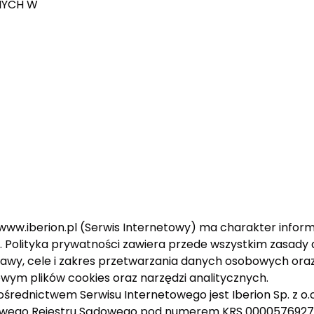
NYCH W
www.iberion.pl (Serwis Internetowy) ma charakter informa
. Polityka prywatności zawiera przede wszystkim zasad
awy, cele i zakres przetwarzania danych osobowych oraz
owym plików cookies oraz narzędzi analitycznych.
nictwem Serwisu Internetowego jest Iberion Sp. z o.o. z
jowego Rejestru Sądowego pod numerem KRS 0000576927;