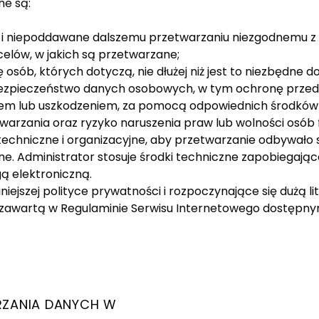
ne są:
i niepoddawane dalszemu przetwarzaniu niezgodnemu z 
elów, w jakich są przetwarzane;
sób, których dotyczą, nie dłużej niż jest to niezbędne d
ezpieczeństwo danych osobowych, w tym ochronę prze
em lub uszkodzeniem, za pomocą odpowiednich środków 
etwarzania oraz ryzyko naruszenia praw lub wolności os
techniczne i organizacyjne, aby przetwarzanie odbywało s
e. Administrator stosuje środki techniczne zapobiegając
ą elektroniczną.
niejszej polityce prywatności i rozpoczynające się dużą l
cją zawartą w Regulaminie Serwisu Internetowego dostępn
ARZANIA DANYCH W