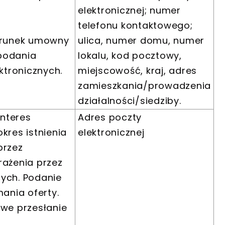
elektronicznej; numer
telefonu kontaktowego;
warunek umowny
ulica, numer domu, numer
podania
lokalu, kod pocztowy,
ktronicznych.
miejscowość, kraj, adres
zamieszkania/prowadzenia
działalności/siedziby.
interes
Adres poczty
kres istnienia
elektronicznej
przez
rażenia przez
ych. Podanie
mania oferty.
we przesłanie