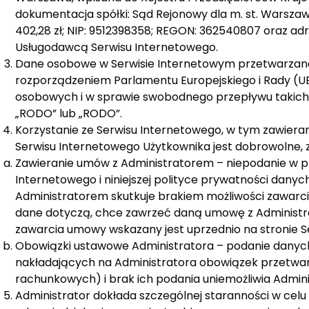
dokumentacja spółki: Sąd Rejonowy dla m. st. Warszaw
402,28 zł; NIP: 9512398358; REGON: 362540807 oraz adr
Usługodawcą Serwisu Internetowego.
Dane osobowe w Serwisie Internetowym przetwarzane 
rozporządzeniem Parlamentu Europejskiego i Rady (UE
osobowych i w sprawie swobodnego przepływu takich 
„RODO” lub „RODO”.
Korzystanie ze Serwisu Internetowego, w tym zawier
Serwisu Internetowego Użytkownika jest dobrowolne,
Zawieranie umów z Administratorem – niepodanie w p
Internetowego i niniejszej polityce prywatności dany
Administratorem skutkuje brakiem możliwości zawarc
dane dotyczą, chce zawrzeć daną umowę z Administ
zawarcia umowy wskazany jest uprzednio na stronie S
Obowiązki ustawowe Administratora – podanie dany
nakładających na Administratora obowiązek przetwa
rachunkowych) i brak ich podania uniemożliwia Admin
Administrator dokłada szczególnej staranności w cel