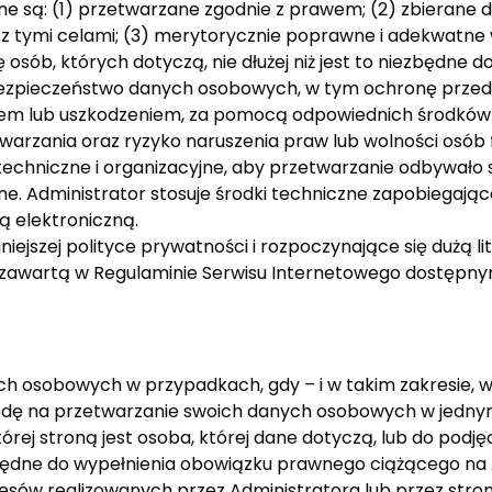
ane są: (1) przetwarzane zgodnie z prawem; (2) zbierane
tymi celami; (3) merytorycznie poprawne i adekwatne w 
sób, których dotyczą, nie dłużej niż jest to niezbędne d
ezpieczeństwo danych osobowych, w tym ochronę prze
em lub uszkodzeniem, za pomocą odpowiednich środków 
etwarzania oraz ryzyko naruszenia praw lub wolności os
techniczne i organizacyjne, aby przetwarzanie odbywało s
e. Administrator stosuje środki techniczne zapobiegając
 elektroniczną.
niejszej polityce prywatności i rozpoczynające się dużą l
cją zawartą w Regulaminie Serwisu Internetowego dostępn
h osobowych w przypadkach, gdy – i w takim zakresie, w j
odę na przetwarzanie swoich danych osobowych w jednym l
ej stroną jest osoba, której dane dotyczą, lub do podjęc
ędne do wypełnienia obowiązku prawnego ciążącego na Ad
sów realizowanych przez Administratora lub przez stronę