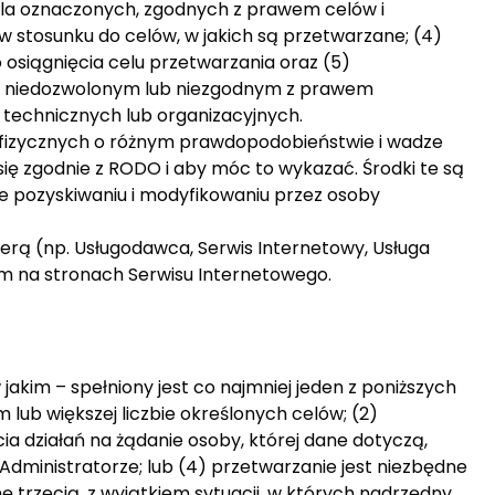
 dla oznaczonych, zgodnych z prawem celów i
stosunku do celów, w jakich są przetwarzane; (4)
o osiągnięcia celu przetwarzania oraz (5)
d niedozwolonym lub niezgodnym z prawem
technicznych lub organizacyjnych.
ób fizycznych o różnym prawdopodobieństwie i wadze
ię zgodnie z RODO i aby móc to wykazać. Środki te są
e pozyskiwaniu i modyfikowaniu przez osoby
iterą (np. Usługodawca, Serwis Internetowy, Usługa
ym na stronach Serwisu Internetowego.
akim – spełniony jest co najmniej jeden z poniższych
ub większej liczbie określonych celów; (2)
ia działań na żądanie osoby, której dane dotyczą,
ministratorze; lub (4) przetwarzanie jest niezbędne
 trzecią, z wyjątkiem sytuacji, w których nadrzędny