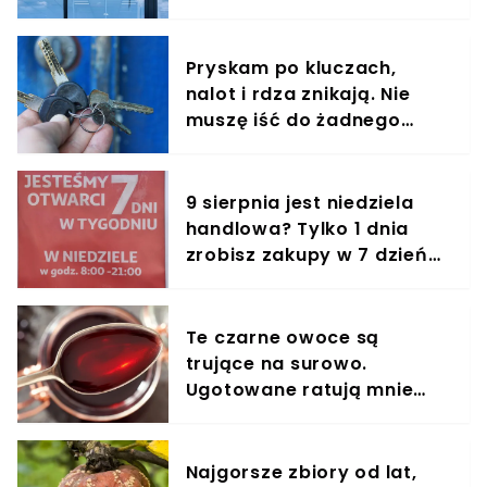
jest zachwycony
Pryskam po kluczach,
nalot i rdza znikają. Nie
muszę iść do żadnego
śluzarza
9 sierpnia jest niedziela
handlowa? Tylko 1 dnia
zrobisz zakupy w 7 dzień
tygodnia
Te czarne owoce są
trujące na surowo.
Ugotowane ratują mnie
każdej zimy
Najgorsze zbiory od lat,