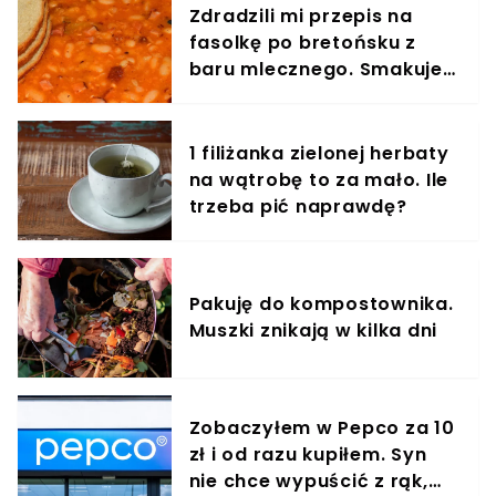
dr hab. Anna Prokopiak, prof. UMCS, dr Joanna
Zdradzili mi przepis na
Kwasiborska-Dudek oraz Agnieszka Sułkowska –
fasolkę po bretońsku z
specjalistki od lat zajmujące się wspieraniem
baru mlecznego. Smakuje
rozwoju najmłodszych dzieci i ich rodzin.Wnioski
płynące z ich rozmowy są jednoznaczne: im
jak w PRL
więcej wiemy o rozwoju dziecka, tym lepiej
potrafimy wspierać jego potrzeby.
1 filiżanka zielonej herbaty
na wątrobę to za mało. Ile
trzeba pić naprawdę?
Pakuję do kompostownika.
Muszki znikają w kilka dni
Zobaczyłem w Pepco za 10
zł i od razu kupiłem. Syn
nie chce wypuścić z rąk,