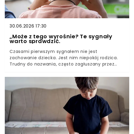
30.06.2026 17:30
„Może z tego wyrośnie? Te sygnały
warto sprawdzić.
Czasami pierwszym sygnałem nie jest
zachowanie dziecka. Jest nim niepokój rodzica.
Trudny do nazwania, często zagłuszany przez
dobre rady i uspokajające komentarze. Coraz
więcej specjalistów podkreśla jednak, że warto go
nie ignorować.