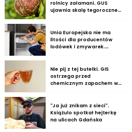
rolnicy załamani. GUS
ujawnia skalę tegorocznej
klęski
Unia Europejska nie ma
litości dla producentów
lodówek i zmywarek.
Koniec z odsyłaniem
klienta z kwitkiem
Nie pij z tej butelki. GIS
ostrzega przed
chemicznym zapachem w
znanym napoju
"Ja już znikam z sieci".
Książulo spotkał hejterkę
na ulicach Gdańska