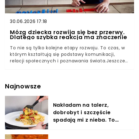
30.06.2026 17:18
Mózg dziecka rozwija się bez przerwy.
Dlatego szybka reakcja ma znaczenie
To nie są tylko kolejne etapy rozwoju. To czas, w
którym kształtują się podstawy komunikacji,
relacji społecznych i poznawania świata.Jeszcze
kilkanaście lat temu rodzice najczęściej słyszeli,
że na rozwój dziecka trzeba po prostu poczekać.
Dziś nauka mówi coś więcej. Nie zachęca do
Najnowsze
niepokoju ani do szukania problemów tam, gdzie
ich nie ma. Pokazuje jednak, że pierwsze miesiące
i lata życia są okresem wyjątkowym – takim,
Nakładam na talerz,
którego potencjału nie warto przegapić.O
dobrobyt i szczęście
znaczeniu tego czasu rozmawiały ekspertki
podczas webinaru Fundacji Alpha „ASDetect jako
spadają mi z nieba. To
narzędzie wczesnego monitorowania rozwoju
przynosi mi pomyślność
dziecka”. Wśród zaproszonych gości znalazły się