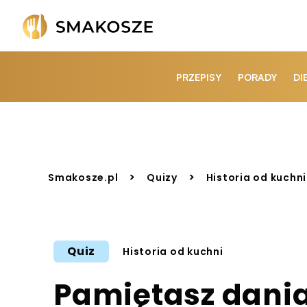
PRZEPISY
PORADY
DI
>
>
Smakosze.pl
Quizy
Historia od kuchni
Quiz
Historia od kuchni
Pamiętasz dania