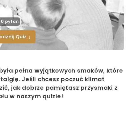
10 pytań
↓
ocznij Quiz
a była pełna wyjątkowych smaków, które
algię. Jeśli chcesz poczuć klimat
dzić, jak dobrze pamiętasz przysmaki z
ału w naszym quizie!