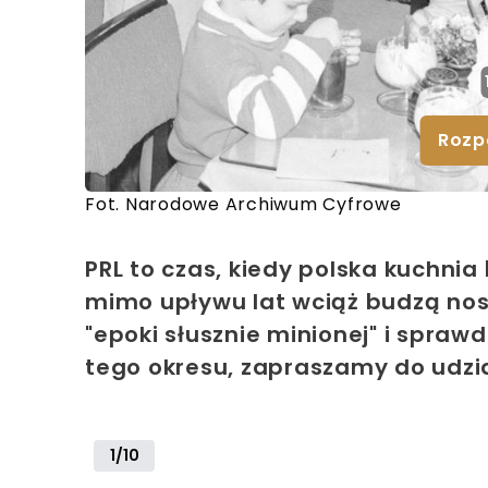
Rozp
Fot. Narodowe Archiwum Cyfrowe
PRL to czas, kiedy polska kuchni
mimo upływu lat wciąż budzą nost
"epoki słusznie minionej" i spraw
tego okresu, zapraszamy do udzi
1/10