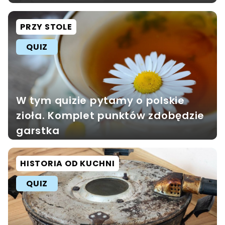
PRZY STOLE
QUIZ
W tym quizie pytamy o polskie
zioła. Komplet punktów zdobędzie
garstka
HISTORIA OD KUCHNI
QUIZ