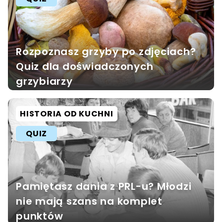
Rozpoznasz grzyby po zdjęciach?
Quiz dla doświadczonych
grzybiarzy
HISTORIA OD KUCHNI
QUIZ
Pamiętasz dania z PRL-u? Młodzi
nie mają szans na komplet
punktów