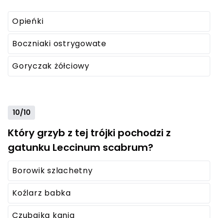
Opieńki
Boczniaki ostrygowate
Goryczak żółciowy
10/10
Który grzyb z tej trójki pochodzi z
gatunku Leccinum scabrum?
Borowik szlachetny
Koźlarz babka
Czubajka kania