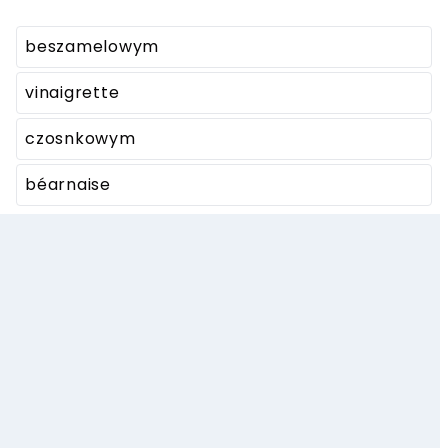
beszamelowym
vinaigrette
czosnkowym
béarnaise