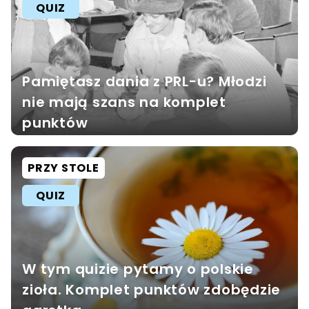
QUIZ
Pamiętasz dania z PRL-u? Młodzi
nie mają szans na komplet
punktów
PRZY STOLE
QUIZ
W tym quizie pytamy o polskie
zioła. Komplet punktów zdobędzie