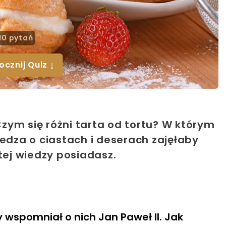
10 pytań
↓
ocznij Quiz
zym się różni tarta od tortu? W którym
dza o ciastach i deserach zajęłaby
 tej wiedzy posiadasz.
y wspomniał o nich Jan Paweł II. Jak