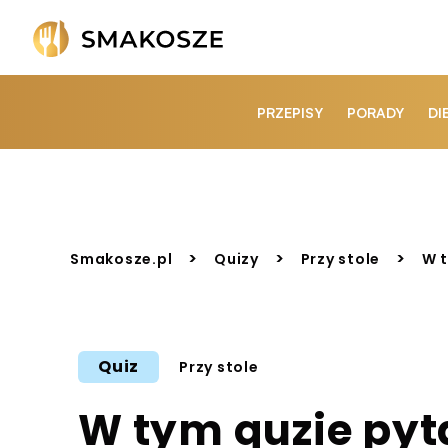
PRZEPISY
PORADY
DI
>
>
>
Smakosze.pl
Quizy
Przy stole
W t
Quiz
Przy stole
W tym quzie pyt