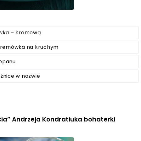
ówka – kremową
a kremówka na kruchym
epanu
różnice w nazwie
ia” Andrzeja Kondratiuka bohaterki