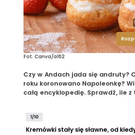
Rozp
Fot. Canva/al62
Czy w Andach jada się andruty? C
roku koronowano Napoleonkę? Wie
całą encyklopedię. Sprawdź, ile z
1/10
Kremówki stały się sławne, od kied