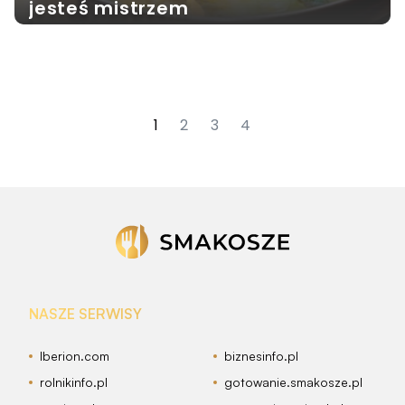
jesteś mistrzem
1
2
3
4
NASZE SERWISY
Iberion.com
biznesinfo.pl
rolnikinfo.pl
gotowanie.smakosze.pl