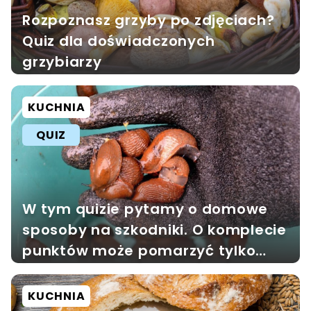
Rozpoznasz grzyby po zdjęciach?
Quiz dla doświadczonych
grzybiarzy
KUCHNIA
QUIZ
W tym quizie pytamy o domowe
sposoby na szkodniki. O komplecie
punktów może pomarzyć tylko
garstka
KUCHNIA