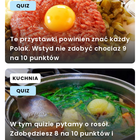
QUIZ
Te przystawki powinien znać każdy
Polak. Wstyd nie zdobyć chociaż 9
na 10 punktów
KUCHNIA
QUIZ
W tym quizie pytamy o rosół.
Zdobędziesz 8 na 10 punktów i