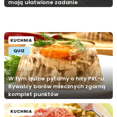
mają ułatwione zadanie
KUCHNIA
QUIZ
W tym quizie pytamy o hity PRL-u.
Bywalcy barów mlecznych zgarną
komplet punktów
KUCHNIA