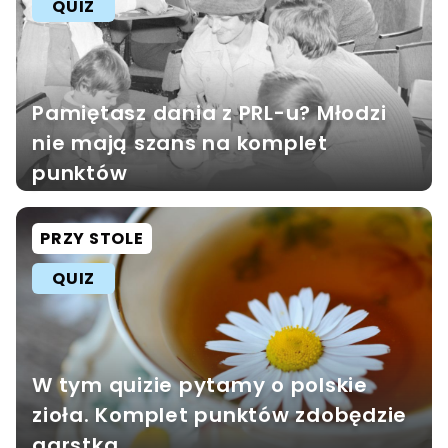
QUIZ
Pamiętasz dania z PRL-u? Młodzi
nie mają szans na komplet
punktów
PRZY STOLE
QUIZ
W tym quizie pytamy o polskie
zioła. Komplet punktów zdobędzie
garstka