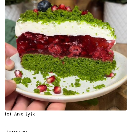
fot. Ania Zyśk
jarmużu