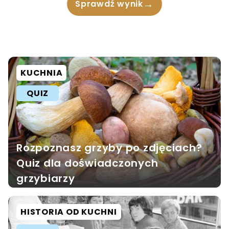
→
Sprawdź wynik
KUCHNIA
QUIZ
Rozpoznasz grzyby po zdjęciach?
Quiz dla doświadczonych
grzybiarzy
HISTORIA OD KUCHNI