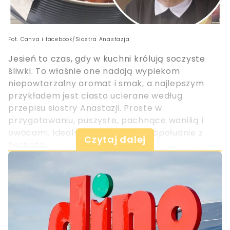
Fot. Canva i facebook/Siostra Anastazja
Jesień to czas, gdy w kuchni królują soczyste
śliwki. To właśnie one nadają wypiekom
niepowtarzalny aromat i smak, a najlepszym
przykładem jest ciasto ucierane według
przepisu siostry Anastazji. Proste w
przygotowaniu, puszyste, pachnące wanilią i
owocami. Idealne na niedzielne popołudnie z
Czytaj dalej
herbatą.