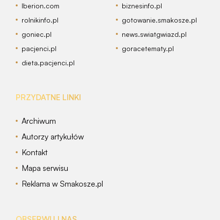
Iberion.com
biznesinfo.pl
rolnikinfo.pl
gotowanie.smakosze.pl
goniec.pl
news.swiatgwiazd.pl
pacjenci.pl
goracetematy.pl
dieta.pacjenci.pl
PRZYDATNE LINKI
Archiwum
Autorzy artykułów
Kontakt
Mapa serwisu
Reklama w Smakosze.pl
OBSERWUJ NAS