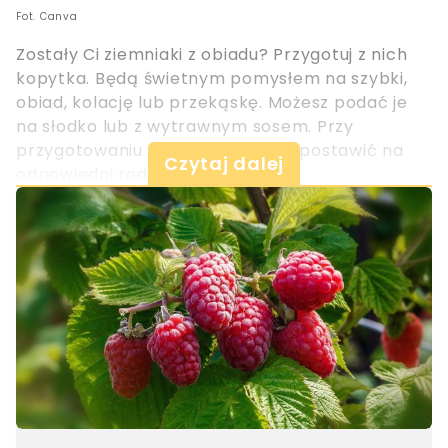
Fot. Canva
Zostały Ci ziemniaki z obiadu? Przygotuj z nich
kopytka. Będą świetnym pomysłem na szybki,
obiad, kolację lub przekąskę. Możesz podać je
na słodko lub z wytrawnym sosem. Przy
przygotowaniu tego dania warto postawić na
Czytaj dalej
odpowiedni rodzaj mąki.