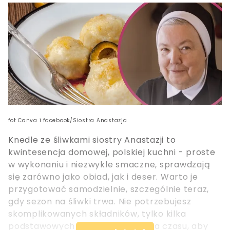
fot Canva i facebook/Siostra Anastazja
Knedle ze śliwkami siostry Anastazji to
kwintesencja domowej, polskiej kuchni - proste
w wykonaniu i niezwykle smaczne, sprawdzają
się zarówno jako obiad, jak i deser. Warto je
przygotować samodzielnie, szczególnie teraz,
gdy sezon na śliwki trwa. Nie potrzebujesz
skomplikowanych składników, tylko kilka
podstawowych produktów i chwila czasu, aby