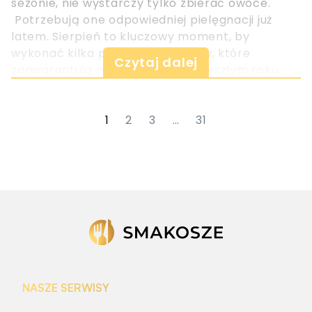
sezonie, nie wystarczy tylko zbierać owoce.
Potrzebują one odpowiedniej pielęgnacji już
latem. Sierpień to kluczowy moment, by
wykonać kilka prostych zabiegów, które
Czytaj dalej
zagwarantują obfite zbiory w przyszłym roku.
1
2
3
…
31
NASZE SERWISY