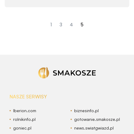
1
3
4
5
NASZE SERWISY
Iberion.com
biznesinfo.pl
rolnikinfo.pl
gotowanie.smakosze.pl
goniec.pl
news.swiatgwiazd.pl