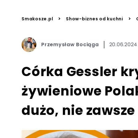
>
>
Smakosze.pl
Show-biznes od kuchni
Przemysław Bociąga
20.06.2024 
Córka Gessler kr
żywieniowe Pol
dużo, nie zawsze