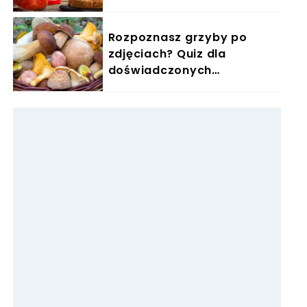
słoików nie ma dla mnie
śniadania
Rozpoznasz grzyby po
zdjęciach? Quiz dla
doświadczonych
grzybiarzy