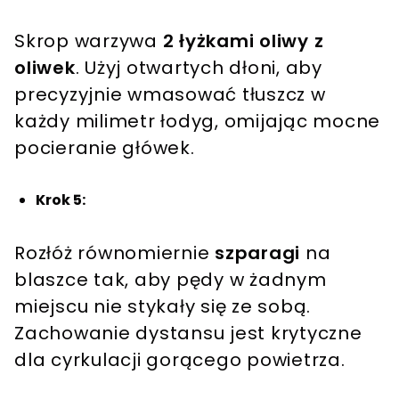
Skrop warzywa
2 łyżkami
oliwy z
oliwek
. Użyj otwartych dłoni, aby
precyzyjnie wmasować tłuszcz w
każdy milimetr łodyg, omijając mocne
pocieranie główek.
Krok 5:
Rozłóż równomiernie
szparagi
na
blaszce tak, aby pędy w żadnym
miejscu nie stykały się ze sobą.
Zachowanie dystansu jest krytyczne
dla cyrkulacji gorącego powietrza.