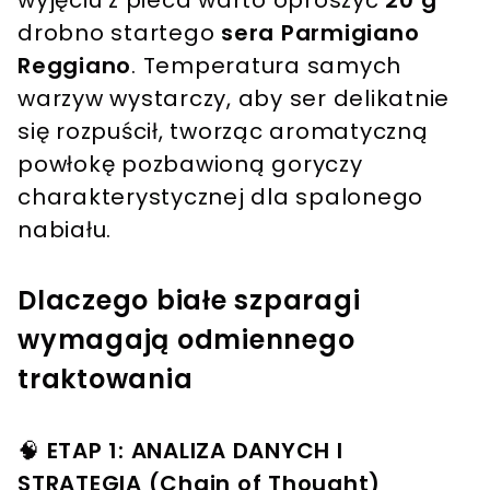
wyjęciu z pieca warto oprószyć
20 g
drobno startego
sera Parmigiano
Reggiano
. Temperatura samych
warzyw wystarczy, aby ser delikatnie
się rozpuścił, tworząc aromatyczną
powłokę pozbawioną goryczy
charakterystycznej dla spalonego
nabiału.
Dlaczego białe szparagi
wymagają odmiennego
traktowania
🧠
ETAP 1: ANALIZA DANYCH I
STRATEGIA (Chain of Thought)