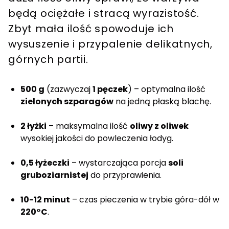
będą ociężałe i stracą wyrazistość.
Zbyt mała ilość spowoduje ich
wysuszenie i przypalenie delikatnych,
górnych partii.
500 g
(zazwyczaj
1 pęczek
) – optymalna ilość
zielonych szparagów
na jedną płaską blachę.
2 łyżki
– maksymalna ilość
oliwy z oliwek
wysokiej jakości do powleczenia łodyg.
0,5 łyżeczki
– wystarczająca porcja
soli
gruboziarnistej
do przyprawienia.
10-12 minut
– czas pieczenia w trybie góra-dół w
220°C
.