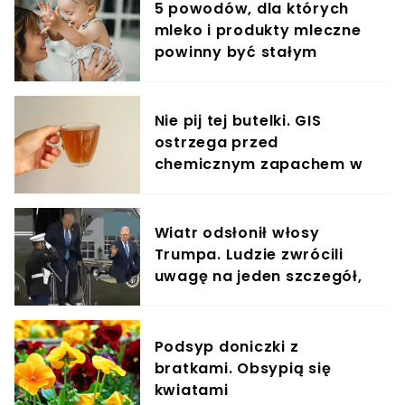
5 powodów, dla których
mleko i produkty mleczne
powinny być stałym
elementem diety roczniaka
Nie pij tej butelki. GIS
ostrzega przed
chemicznym zapachem w
znanym napoju
Wiatr odsłonił włosy
Trumpa. Ludzie zwrócili
uwagę na jeden szczegół,
jest nagranie
Podsyp doniczki z
bratkami. Obsypią się
kwiatami