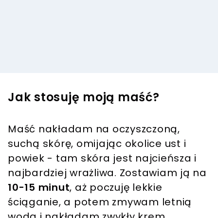
Jak stosuję moją maść?
Maść nakładam na oczyszczoną,
suchą skórę, omijając okolice ust i
powiek - tam skóra jest najcieńsza i
najbardziej wrażliwa. Zostawiam ją na
10-15 minut
, aż poczuję lekkie
ściąganie, a potem zmywam letnią
wodą i nakładam zwykły krem