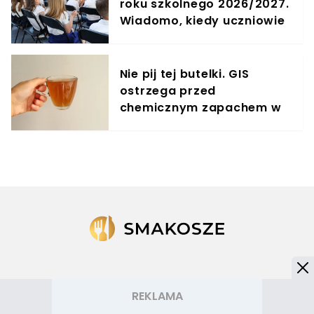
roku szkolnego 2026/2027.
Wiadomo, kiedy uczniowie
będą mieli wolne
Nie pij tej butelki. GIS
ostrzega przed
chemicznym zapachem w
znanym napoju
NASZE SERWISY