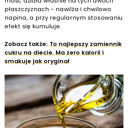
maść działa właśnie na tych dwóch
płaszczyznach - nawilża i chwilowo
napina, a przy regularnym stosowaniu
efekt się kumuluje.
Zobacz także:
To najlepszy zamiennik
cukru na diecie. Ma zero kalorii i
smakuje jak oryginał