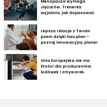
Menopauza wymaga
ciężarów. Trenerka
wyjaśnia, jak dopasować
trening do kobiecego
organizmu
Lepsza relacja z Twoim
psem dzięki hau.plan –
poznaj innowacyjny planer
treningowy
Unia Europejska nie ma
litości dla producentów
lodówek i zmywarek.
Koniec z odsyłaniem
klienta z kwitkiem