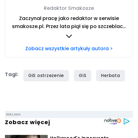
Redaktor Smakosze
Zaczynał pracę jako redaktor w serwisie
smakosze.pl. Przez lata piął się po szczeblach
przez stanowiska wydawnicze, w serwisach
pyszne.pl, smakosze.pl, domekiogrodek.pl
Zobacz wszystkie artykuły autora >
oraz papilot.pl. Przez ponad rok dbał o serwis
domekiogrodek.pl jako redaktor naczelny.
Profesjonalnie kulinariami zajmuje się ponad
Tagi:
siedem lat, lecz gotowaniem i pisaniem o
GiS ostrzeżenie
GiS
Herbata
jedzeniu interesuje się już od dzieciństwa.
Współpracę z Iberionem rozpoczął w 2020
roku.