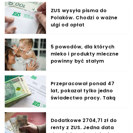
ZUS wysyła pisma do
Polaków. Chodzi o ważne
ulgi od opłat
5 powodów, dla których
mleko i produkty mleczne
powinny być stałym
elementem diety roczniaka
Przepracował ponad 47
lat, pokazał tylko jedno
świadectwo pracy. Taką
emeryturę wypłaca mu
ZUS
Dodatkowe 2704,71 zł do
renty z ZUS. Jedna data