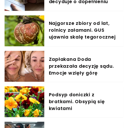
decyduje o dopełnieniu
formalności
Najgorsze zbiory od lat,
rolnicy załamani. GUS
ujawnia skalę tegorocznej
klęski
Zapłakana Doda
przekazała decyzję sądu.
Emocje wzięły górę
Podsyp doniczki z
bratkami. Obsypią się
kwiatami