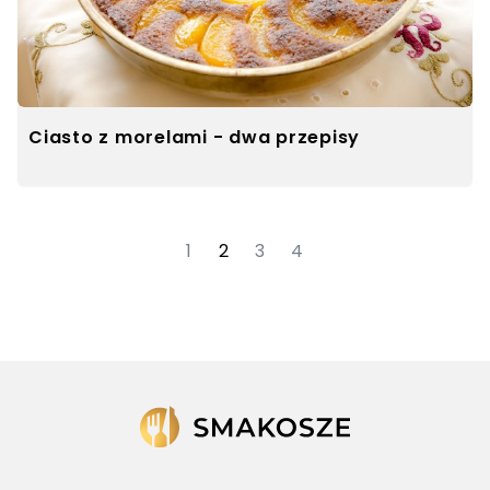
Ciasto z morelami - dwa przepisy
1
2
3
4