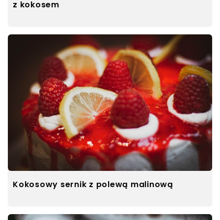
z kokosem
Kokosowy sernik z polewą malinową