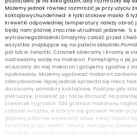
pozostawić je na kilka godzin, aby rozmroziły si
Możemy jednak również rozmrozić je przy użyciu 
koktajlowychundefined· 4 łyżki stołowe masła· 6 ły
krewetki odpowiedniej temperatury należy obrać 
będą nam później znacznie utrudniać jedzenie.· ½ s
wytrawnegoSkładniki:Smażymy całość przed chwilę,
wszystkie znajdujące się na patelni składniki.Pomi
pół lub w ćwiartki. Czosnek obieramy i kroimy w c
nastawiamy wodę na makaron. Pamiętajmy o jej po
wrzucamy do niej makaron i gotujemy zgodnie z i
opakowaniu. Możemy ugotować makaron zarówno na 
zdecydowanie lepiej jednak sprawdzi się nieco twar
dorzucamy pomidory koktajlowe. Podczas gdy skł
pietruszkę, posiekać ją i także dorzucić na pateln
krewetek tygrysich· 300 gramów makaronu taglia
szklanki wrzątku, w którym się gotował. Woda przy
głęboką patelnię wylewamy oliwę. Kiedy tłuszcz b
Smażymy przez około 1 minutę. Następnie dodajemy
krewetek należy je opłukać i pozostawić do wysch