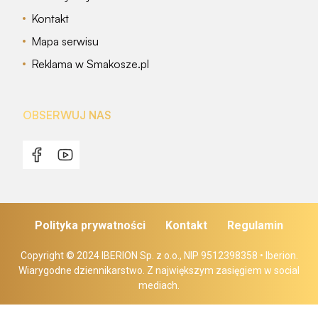
Kontakt
Mapa serwisu
Reklama w Smakosze.pl
OBSERWUJ NAS
Polityka prywatności
Kontakt
Regulamin
Copyright © 2024 IBERION Sp. z o.o., NIP 9512398358 • Iberion.
Wiarygodne dziennikarstwo. Z największym zasięgiem w social
mediach.