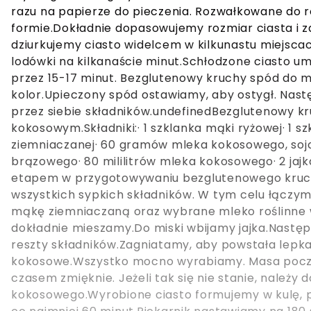
razu na papierze do pieczenia. Rozwałkowane do 
formie.Dokładnie dopasowujemy rozmiar ciasta i z
dziurkujemy ciasto widelcem w kilkunastu miejsca
lodówki na kilkanaście minut.Schłodzone ciasto 
przez 15-17 minut. Bezglutenowy kruchy spód do m
kolor.Upieczony spód ostawiamy, aby ostygł. Na
przez siebie składników.undefinedBezglutenowy k
kokosowym.Składniki:· 1 szklanka mąki ryżowej· 1 s
ziemniaczanej· 60 gramów mleka kokosowego, sojo
brązowego· 80 mililitrów mleka kokosowego· 2 ja
etapem w przygotowywaniu bezglutenowego kruch
wszystkich sypkich składników. W tym celu łączy
mąkę ziemniaczaną oraz wybrane mleko roślinne w
dokładnie mieszamy.Do miski wbijamy jajka.Następ
reszty składników.Zagniatamy, aby powstała lep
kokosowe.Wszystko mocno wyrabiamy. Masa począ
czasem zmięknie. Jeżeli tak się nie stanie, należy 
kokosowego.Wyrobione ciasto formujemy w kulę, 