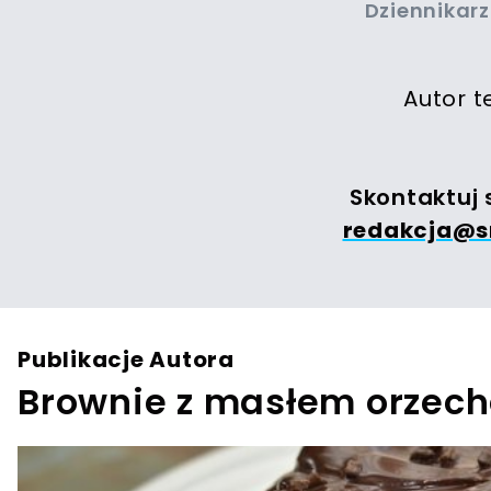
Dziennikar
Autor 
Skontaktuj 
redakcja@s
Publikacje Autora
Brownie z masłem orze