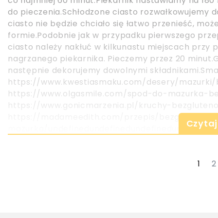
co najmniej 60 minut.Piekarnik nastawiamy na 18
do pieczenia.Schłodzone ciasto rozwałkowujemy do
ciasto nie będzie chciało się łatwo przenieść, m
formie.Podobnie jak w przypadku pierwszego prze
ciasto należy nakłuć w kilkunastu miejscach prz
nagrzanego piekarnika. Pieczemy przez 20 minut.
następnie dekorujemy dowolnymi składnikami.Smac
https://www.kwestiasmaku.com/desery/mazurki
https://www.olgasmile.com/spod-do-mazurka-be
https://www.gonicmarzenia.pl/kruchy-bezglute
https://madameedith.com/przepis/bezglutenow
Czytaj
mazurka/undefinedundefinedundefinedundefinedu
1
2