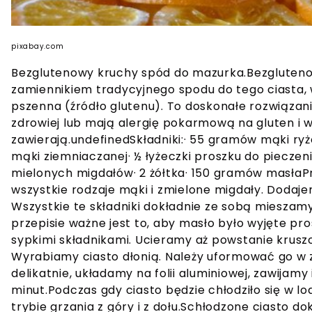
pixabay.com
Bezglutenowy kruchy spód do mazurka.Bezgluteno
zamiennikiem tradycyjnego spodu do tego ciasta, 
pszenna (źródło glutenu). To doskonałe rozwiązanie
zdrowiej lub mają alergię pokarmową na gluten i w
zawierają.undefinedSkładniki:· 55 gramów mąki r
mąki ziemniaczanej· ½ łyżeczki proszku do pieczeni
mielonych migdałów· 2 żółtka· 150 gramów masłaP
wszystkie rodzaje mąki i zmielone migdały. Dodajem
Wszystkie te składniki dokładnie ze sobą mieszam
przepisie ważne jest to, aby masło było wyjęte pro
sypkimi składnikami. Ucieramy aż powstanie kruszo
Wyrabiamy ciasto dłonią. Należy uformować go w 
delikatnie, układamy na folii aluminiowej, zawijam
minut.Podczas gdy ciasto będzie chłodziło się w l
trybie grzania z góry i z dołu.Schłodzone ciasto do