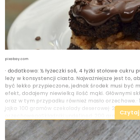
pixabay.com
· dodatkowo: ½ łyżeczki soli, 4 łyżki stołowe cuk
leży w konsystencji ciasta. Najważniejsze jest to, 
być lekko przypieczone, jednak środek musi być mok
efekt, dodajemy niewielką ilość mąki. Głównymi sk
oraz w tym przypadku również masło orzechowe.· 
jajka· 100 gramów czekolady deserowej· 200 gramó
Czytaj
orzechowegoSkładniki:undefined· 200 gramów cze