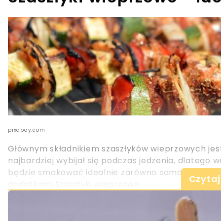
pixabay.com
Głównym składnikiem szaszłyków wieprzowych jest
najbardziej wybijał się podczas jedzenia, dlatego 
będzie smakować idealnie zarówno samo, jak i w p
Czytaj
dodatkami.Szaszłyki wieprzowe.