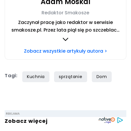
Adam Moskal
Redaktor Smakosze
Zaczynał pracę jako redaktor w serwisie
smakosze.pl. Przez lata piął się po szczeblach
przez stanowiska wydawnicze, w serwisach
pyszne.pl, smakosze.pl, domekiogrodek.pl
Zobacz wszystkie artykuły autora >
oraz papilot.pl. Przez ponad rok dbał o serwis
domekiogrodek.pl jako redaktor naczelny.
Profesjonalnie kulinariami zajmuje się ponad
Tagi:
siedem lat, lecz gotowaniem i pisaniem o
Kuchnia
sprzątanie
Dom
jedzeniu interesuje się już od dzieciństwa.
Współpracę z Iberionem rozpoczął w 2020
roku.