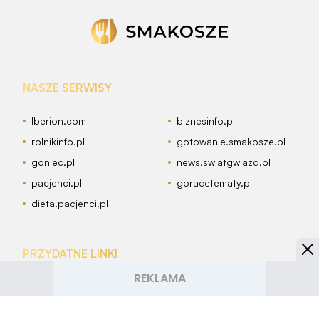
NASZE SERWISY
Iberion.com
biznesinfo.pl
rolnikinfo.pl
gotowanie.smakosze.pl
goniec.pl
news.swiatgwiazd.pl
pacjenci.pl
goracetematy.pl
dieta.pacjenci.pl
PRZYDATNE LINKI
Archiwum
Autorzy artykułów