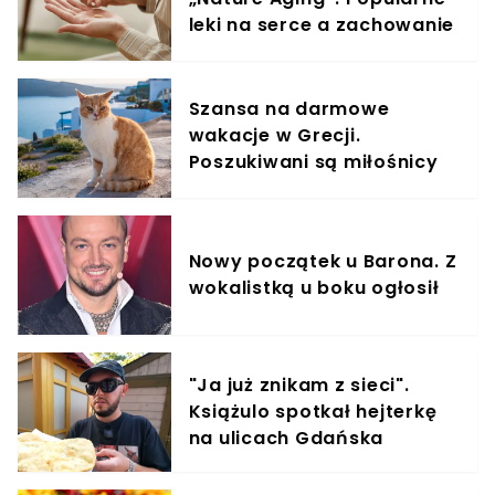
leki na serce a zachowanie
komórek rakowych
Szansa na darmowe
wakacje w Grecji.
Poszukiwani są miłośnicy
kotów
Nowy początek u Barona. Z
wokalistką u boku ogłosił
"Ja już znikam z sieci".
Książulo spotkał hejterkę
na ulicach Gdańska