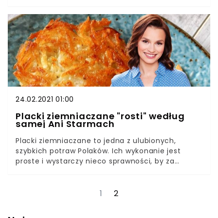
masz na podorędziu dobrego przepisu, sprawdź
jak przygotowuje żurek Anna Starmach, która zna
się na polskiej kuchni jak mało kto. Największym
atutem jej wersji, jest podanie żurku w bochenku
prawdziwego chleba na zakwasie. Dzięki temu
zupa nabiera jeszcze więcej smaku i aromatu, a
klimat jaki można odczuć podczas jedzenia, jest
wręcz nie do pobicia.
24.02.2021 01:00
Placki ziemniaczane "rosti" według
samej Ani Starmach
Placki ziemniaczane to jedna z ulubionych,
szybkich potraw Polaków. Ich wykonanie jest
proste i wystarczy nieco sprawności, by za
każdym razem wychodziły smakowicie. Zazwyczaj
do ich przygotowania potrzebujemy mąki oraz
jajka, ale Ania Starmach zna szybszą recepturę.
1
2