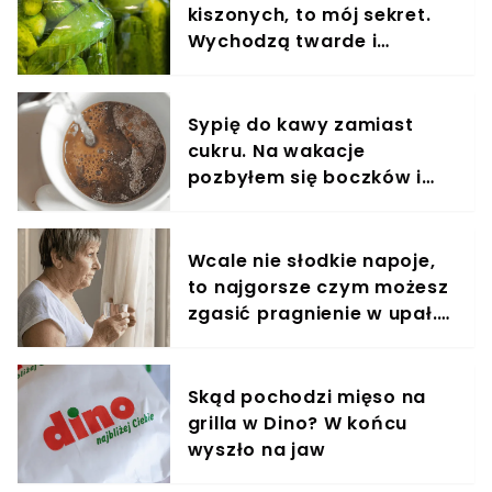
kiszonych, to mój sekret.
Wychodzą twarde i
soczyste, nie gazują
Sypię do kawy zamiast
cukru. Na wakacje
pozbyłem się boczków i
oponki z brzucha
Wcale nie słodkie napoje,
to najgorsze czym możesz
zgasić pragnienie w upał.
Dla seniora jak wyrok
Skąd pochodzi mięso na
grilla w Dino? W końcu
wyszło na jaw