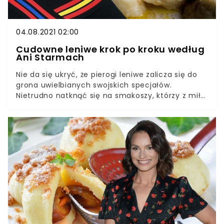
Dalsza część artykułu znajduje się pod filmem:
04.08.2021 02:00
Cudowne leniwe krok po kroku według
Ani Starmach
Nie da się ukryć, że pierogi leniwe zalicza się do
grona uwielbianych swojskich specjałów.
Nietrudno natknąć się na smakoszy, którzy z miłą
chęcią spałaszowaliby takie frykasy. Ania
Starmach podzieliła się swoją recepturą. Efekt
powala na łopatki.Nie od dziś wiadomo, że Ania
Starmach zna się na kuchni jak mało kto. Jej
przepis na pierogi leniwe jest tego doskonałym
potwierdzeniem. Smakołyk jest prosty w
przygotowaniu. Fantastyczne kluski w mgnieniu
oka znikają z talerzy.Dalsza część artykułu
znajduje się pod filmem: