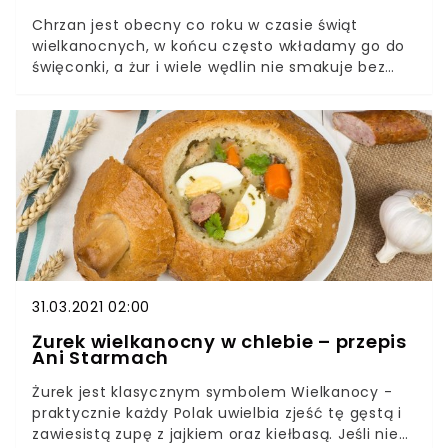
Tego smaku nie da się zapomnieć.Dalsza część
Chrzan jest obecny co roku w czasie świąt
artykułu znajduje się pod filmem:
wielkanocnych, w końcu często wkładamy go do
święconki, a żur i wiele wędlin nie smakuje bez
niego tak dobrze. Ania Starmach sporządziła
doskonały przepis, który pozwoli ci wykorzystać
nadmiar tego ostrego korzenia. Chrzan jest
wyjątkowo zdrową rośliną, choć dawniej mało kto
wykorzystywał go do przyrządzania jedzenia. O
wiele chętniej korzystano z niego jako
konserwant, który pozwalał przechowywać
surowe mięso o 1-2 dni dłużej niż zwykle.
31.03.2021 02:00
Żurek wielkanocny w chlebie – przepis
Ani Starmach
Żurek jest klasycznym symbolem Wielkanocy -
praktycznie każdy Polak uwielbia zjeść tę gęstą i
zawiesistą zupę z jajkiem oraz kiełbasą. Jeśli nie