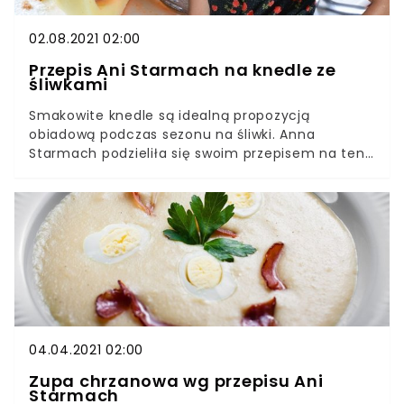
02.08.2021 02:00
Przepis Ani Starmach na knedle ze
śliwkami
Smakowite knedle są idealną propozycją
obiadową podczas sezonu na śliwki. Anna
Starmach podzieliła się swoim przepisem na ten
przysmak. Ujawniła też sekret swojej babci, który
sprawiał, że knedle stają się bardziej puszyste.
Ciężko się im oprzeć.Knedle są potrawą, która
często może kojarzyć się z dzieciństwem i
wakacjami. Najlepiej bowiem przygotowywać je
latem, gdy w sklepach mamy pod dostatkiem
soczystych owoców. Można przyrządzić je też
jednak w bardziej wytrawnym wydaniu, choć na
słodko cieszą się jednak znacznie większą
popularnością. Potrawa jest bardzo popularna w
04.04.2021 02:00
krajach takich jak Polska, Węgry, Rumunia,
Zupa chrzanowa wg przepisu Ani
Słowacja i Czechy. Przepis zaprezentowany przez
Starmach
Annę Starmach jest ukłonem w stronę tradycji.