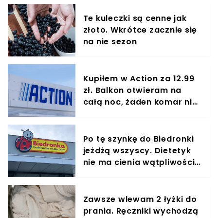
Te kuleczki są cenne jak
złoto. Wkrótce zacznie się
na nie sezon
Kupiłem w Action za 12.99
zł. Balkon otwieram na
całą noc, żaden komar nie
wlatuje
Po tę szynkę do Biedronki
jeżdżą wszyscy. Dietetyk
nie ma cienia wątpliwości,
jest najzdrowsza
Zawsze wlewam 2 łyżki do
prania. Ręczniki wychodzą