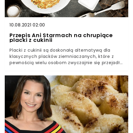
10.08.2021 02:00
Przepis Ani Starmach na chrupiące
placki z cukinii
Placki z cukinii są doskonałą alternatywą dla
klasycznych placków ziemniaczanych, które z
pewnością wielu osobom zwyczajnie się przejadły.
Niżej zdradzamy przepis Anny Starmach. Dzięki
niemu placuszki wychodzą idealnie chrupiące i
przepyszne. Placki z cukinii od Ani Starmach nie
mają sobie równych. Bomba smaku ukryta pod
chrupiącą panierką sprawia, że ciężko się oprzeć
zjedzeniu całego talerza. Co więcej, ilość
składników jest minimalna. Dzięki temu
Oszczędzamy zarówno na czasie, jak i
pieniądzach - nie musimy martwić się
kosztownymi zakupami czy długim
przygotowywaniem pojedynczych produktów.