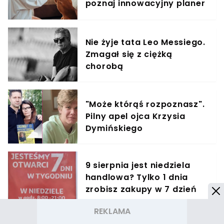
poznaj innowacyjny planer
treningowy
Nie żyje tata Leo Messiego.
Zmagał się z ciężką
chorobą
"Może którąś rozpoznasz".
Pilny apel ojca Krzysia
Dymińskiego
9 sierpnia jest niedziela
handlowa? Tylko 1 dnia
zrobisz zakupy w 7 dzień
tygodnia