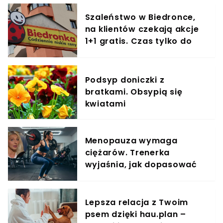
Szaleństwo w Biedronce,
na klientów czekają akcje
1+1 gratis. Czas tylko do
końca dnia
Podsyp doniczki z
bratkami. Obsypią się
kwiatami
Menopauza wymaga
ciężarów. Trenerka
wyjaśnia, jak dopasować
trening do kobiecego
organizmu
Lepsza relacja z Twoim
psem dzięki hau.plan –