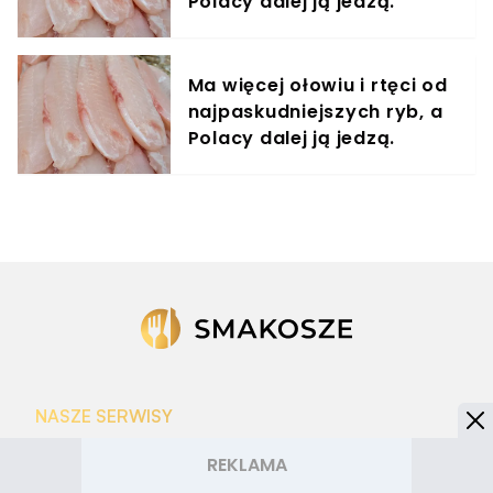
Polacy dalej ją jedzą.
Unikaj jak ognia
Ma więcej ołowiu i rtęci od
najpaskudniejszych ryb, a
Polacy dalej ją jedzą.
Unikaj jak ognia
NASZE SERWISY
Iberion.com
biznesinfo.pl