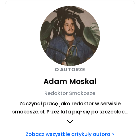
O AUTORZE
Adam Moskal
Redaktor Smakosze
Zaczynał pracę jako redaktor w serwisie
smakosze.pl. Przez lata piął się po szczeblach
przez stanowiska wydawnicze, w serwisach
pyszne.pl, smakosze.pl, domekiogrodek.pl
Zobacz wszystkie artykuły autora >
oraz papilot.pl. Przez ponad rok dbał o serwis