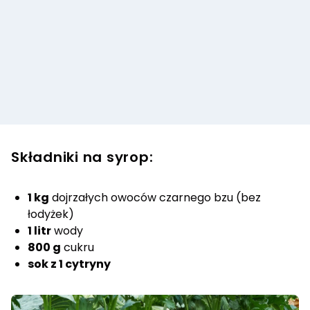
Składniki na syrop:
1 kg
dojrzałych owoców czarnego bzu (bez
łodyżek)
1 litr
wody
800 g
cukru
sok z 1 cytryny