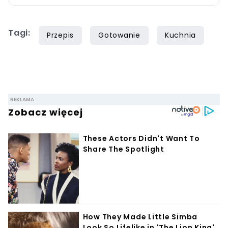
domekiogrodek.pl jako redaktor naczelny.
Profesjonalnie kulinariami zajmuje się ponad
Tagi:
siedem lat, lecz gotowaniem i pisaniem o
Przepis
Gotowanie
Kuchnia
jedzeniu interesuje się już od dzieciństwa.
Współpracę z Iberionem rozpoczął w 2020
roku.