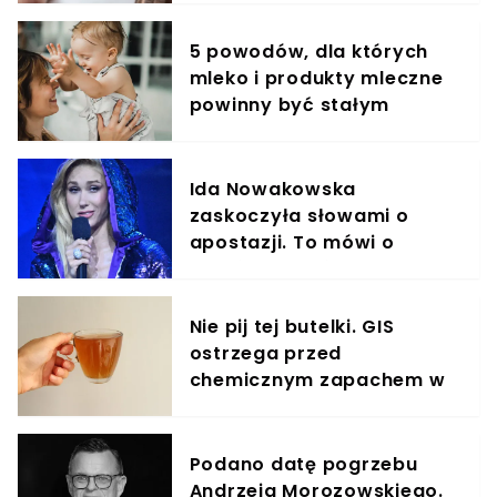
5 powodów, dla których
mleko i produkty mleczne
powinny być stałym
elementem diety roczniaka
Ida Nowakowska
zaskoczyła słowami o
apostazji. To mówi o
odejściu z Kościoła
Nie pij tej butelki. GIS
ostrzega przed
chemicznym zapachem w
znanym napoju
Podano datę pogrzebu
Andrzeja Morozowskiego.