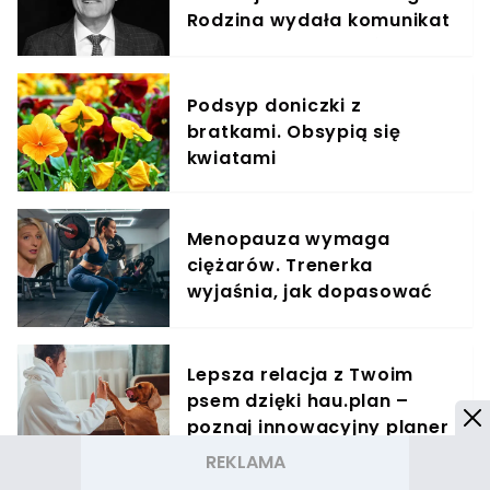
Rodzina wydała komunikat
i zwróciła się z prośbą
Podsyp doniczki z
bratkami. Obsypią się
kwiatami
Menopauza wymaga
ciężarów. Trenerka
wyjaśnia, jak dopasować
trening do kobiecego
organizmu
Lepsza relacja z Twoim
psem dzięki hau.plan –
poznaj innowacyjny planer
treningowy