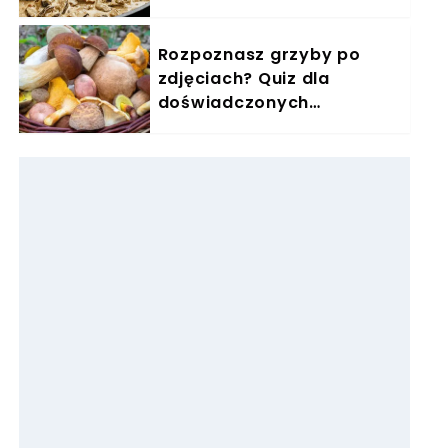
zimę się zajadam
Rozpoznasz grzyby po
zdjęciach? Quiz dla
doświadczonych
grzybiarzy