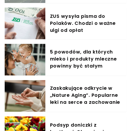
Tysiące kierowców zapłaci
nawet 500 złotych
ZUS wysyła pisma do
Polaków. Chodzi o ważne
ulgi od opłat
5 powodów, dla których
mleko i produkty mleczne
powinny być stałym
elementem diety roczniaka
Zaskakujące odkrycie w
„Nature Aging”. Popularne
leki na serce a zachowanie
komórek rakowych
Podsyp doniczki z