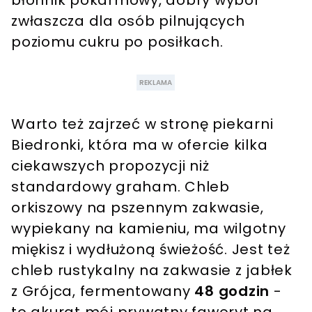
zwłaszcza dla osób pilnujących
poziomu cukru po posiłkach.
Warto też zajrzeć w stronę piekarni
Biedronki, która ma w ofercie kilka
ciekawszych propozycji niż
standardowy graham. Chleb
orkiszowy na pszennym zakwasie,
wypiekany na kamieniu, ma wilgotny
miękisz i wydłużoną świeżość. Jest też
chleb rustykalny na zakwasie z jabłek
z Grójca, fermentowany
48 godzin
-
to akurat mój prywatny faworyt na