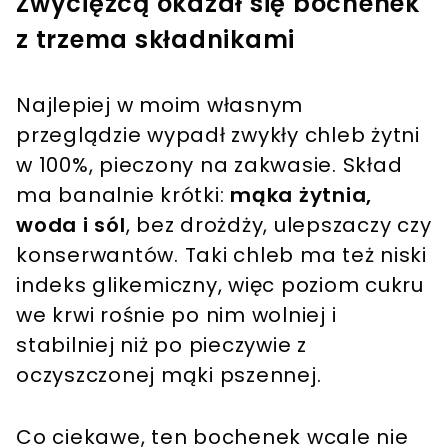
Zwycięzcą okazał się bochenek
z trzema składnikami
Najlepiej w moim własnym
przeglądzie wypadł zwykły chleb żytni
w 100%, pieczony na zakwasie. Skład
ma banalnie krótki:
mąka żytnia,
woda i sól
, bez drożdży, ulepszaczy czy
konserwantów. Taki chleb ma też niski
indeks glikemiczny, więc poziom cukru
we krwi rośnie po nim wolniej i
stabilniej niż po pieczywie z
oczyszczonej mąki pszennej.
Co ciekawe, ten bochenek wcale nie