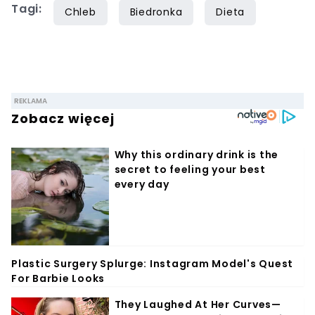
Tagi:
siedem lat, lecz gotowaniem i pisaniem o
Chleb
Biedronka
Dieta
jedzeniu interesuje się już od dzieciństwa.
Współpracę z Iberionem rozpoczął w 2020
roku.