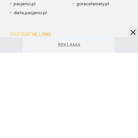
pacjenci.pl
goracetematy.pl
dieta.pacjenci.pl
PRZYDATNE LINKI
Archiwum
Autorzy artykułów
Kontakt
Mapa serwisu
Reklama w Smakosze.pl
OBSERWUJ NAS