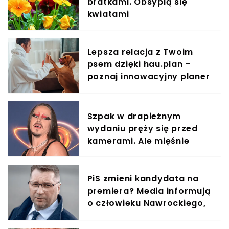
bratkami. Obsypią się
kwiatami
Lepsza relacja z Twoim
psem dzięki hau.plan –
poznaj innowacyjny planer
treningowy
Szpak w drapieżnym
wydaniu pręży się przed
kamerami. Ale mięśnie
PiS zmieni kandydata na
premiera? Media informują
o człowieku Nawrockiego,
jest reakcja Kaczyńskiego