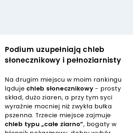
Podium uzupełniają chleb
słonecznikowy i pełnoziarnisty
Na drugim miejscu w moim rankingu
ląduje
chleb słonecznikowy
- prosty
skład, dużo ziaren, a przy tym syci
wyraźnie mocniej niż zwykła bułka
pszenna. Trzecie miejsce zajmuje
chleb typu „całe ziarno”
, bogaty w
błonnik pokarmowy, dobry wybór