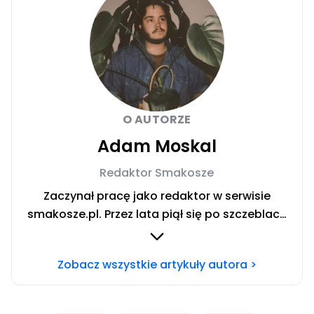
O AUTORZE
Adam Moskal
Redaktor Smakosze
Zaczynał pracę jako redaktor w serwisie
smakosze.pl. Przez lata piął się po szczeblach
przez stanowiska wydawnicze, w serwisach
pyszne.pl, smakosze.pl, domekiogrodek.pl
Zobacz wszystkie artykuły autora >
oraz papilot.pl. Przez ponad rok dbał o serwis
domekiogrodek.pl jako redaktor naczelny.
Profesjonalnie kulinariami zajmuje się ponad