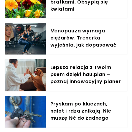
bratkami. Obsypią się
kwiatami
Menopauza wymaga
ciężarów. Trenerka
wyjaśnia, jak dopasować
trening do kobiecego
organizmu
Lepsza relacja z Twoim
psem dzięki hau.plan –
poznaj innowacyjny planer
treningowy
Pryskam po kluczach,
nalot i rdza znikają. Nie
muszę iść do żadnego
śluzarza