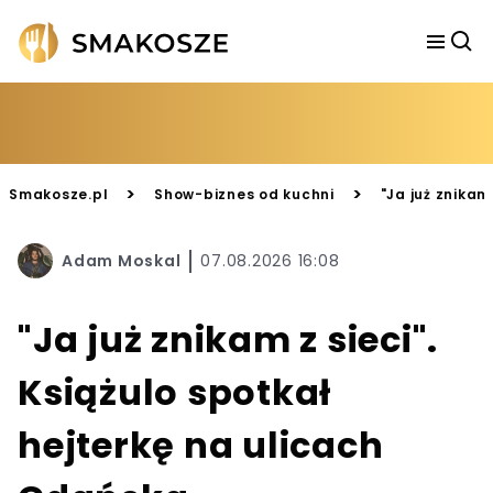
>
>
Smakosze.pl
Show-biznes od kuchni
"Ja już znikam
Adam Moskal
07.08.2026 16:08
"Ja już znikam z sieci".
Książulo spotkał
hejterkę na ulicach