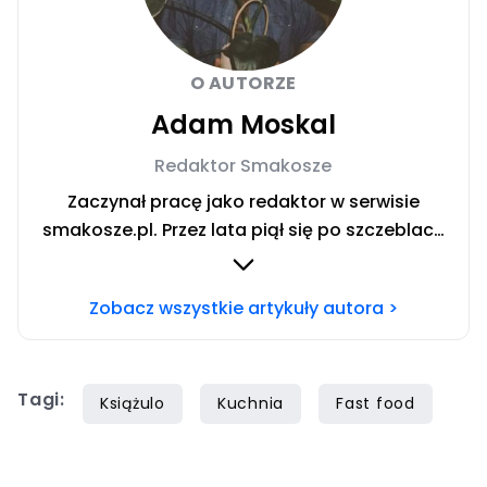
O AUTORZE
Adam Moskal
Redaktor Smakosze
Zaczynał pracę jako redaktor w serwisie
smakosze.pl. Przez lata piął się po szczeblach
przez stanowiska wydawnicze, w serwisach
pyszne.pl, smakosze.pl, domekiogrodek.pl
Zobacz wszystkie artykuły autora >
oraz papilot.pl. Przez ponad rok dbał o serwis
domekiogrodek.pl jako redaktor naczelny.
Profesjonalnie kulinariami zajmuje się ponad
Tagi:
siedem lat, lecz gotowaniem i pisaniem o
Książulo
Kuchnia
Fast food
jedzeniu interesuje się już od dzieciństwa.
Współpracę z Iberionem rozpoczął w 2020
roku.