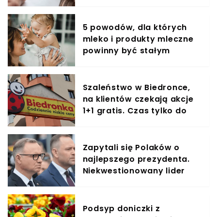
5 powodów, dla których
mleko i produkty mleczne
powinny być stałym
elementem diety roczniaka
Szaleństwo w Biedronce,
na klientów czekają akcje
1+1 gratis. Czas tylko do
końca dnia
Zapytali się Polaków o
najlepszego prezydenta.
Niekwestionowany lider
sondażu, Nawrocki na
podium
Podsyp doniczki z