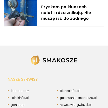
Pryskam po kluczach,
nalot i rdza znikają. Nie
muszę iść do żadnego
śluzarza
NASZE SERWISY
Iberion.com
biznesinfo.pl
rolnikinfo.pl
gotowanie.smakosze.pl
goniec.pl
news.swiatgwiazd.pl