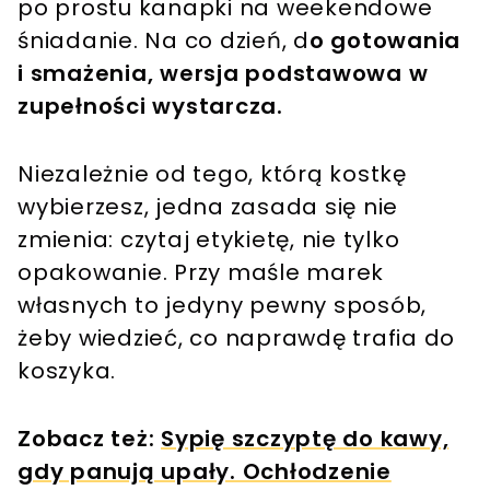
po prostu kanapki na weekendowe
śniadanie. Na co dzień, d
o gotowania
i smażenia, wersja podstawowa w
zupełności wystarcza.
Niezależnie od tego, którą kostkę
wybierzesz, jedna zasada się nie
zmienia: czytaj etykietę, nie tylko
opakowanie. Przy maśle marek
własnych to jedyny pewny sposób,
żeby wiedzieć, co naprawdę trafia do
koszyka.
Zobacz też:
Sypię szczyptę do kawy,
gdy panują upały. Ochłodzenie