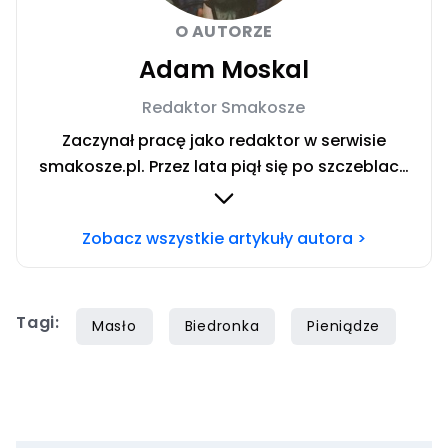
O AUTORZE
Adam Moskal
Redaktor Smakosze
Zaczynał pracę jako redaktor w serwisie
smakosze.pl. Przez lata piął się po szczeblach
przez stanowiska wydawnicze, w serwisach
pyszne.pl, smakosze.pl, domekiogrodek.pl
Zobacz wszystkie artykuły autora >
oraz papilot.pl. Przez ponad rok dbał o serwis
domekiogrodek.pl jako redaktor naczelny.
Profesjonalnie kulinariami zajmuje się ponad
Tagi:
siedem lat, lecz gotowaniem i pisaniem o
Masło
Biedronka
Pieniądze
jedzeniu interesuje się już od dzieciństwa.
Współpracę z Iberionem rozpoczął w 2020
roku.