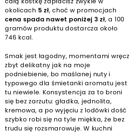
całą kostkę zapłacisz zwykle w
okolicach
5 zł
, choć w promocjach
cena spada nawet poniżej 3 zł
, a 100
gramów produktu dostarcza około
746 kcal.
Smak jest łagodny, momentami wręcz
zbyt delikatny jak na moje
podniebienie, bo maślanej nuty i
typowego dla śmietanki aromatu jest
tu niewiele. Konsystencja za to broni
się bez zarzutu: gładka, jednolita,
kremowa, a po wyjęciu z lodówki dość
szybko robi się na tyle miękka, że bez
trudu się rozsmarowuje. W kuchni