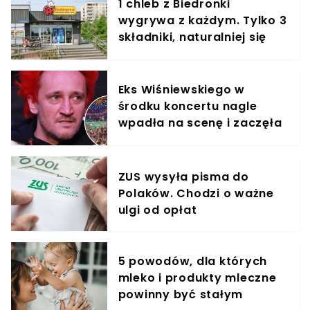
1 chleb z Biedronki
wygrywa z każdym. Tylko 3
składniki, naturalniej się
nie da
Eks Wiśniewskiego w
środku koncertu nagle
wpadła na scenę i zaczęła
krzyczeć. Publika zamarła
ZUS wysyła pisma do
Polaków. Chodzi o ważne
ulgi od opłat
5 powodów, dla których
mleko i produkty mleczne
powinny być stałym