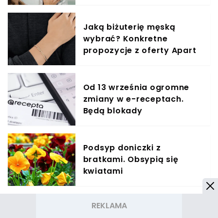
elementem diety roczniaka
Jaką biżuterię męską
wybrać? Konkretne
propozycje z oferty Apart
Od 13 września ogromne
zmiany w e-receptach.
Będą blokady
Podsyp doniczki z
bratkami. Obsypią się
kwiatami
Upały wywołały skok cen