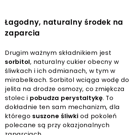
Łagodny, naturalny środek na
zaparcia
Drugim ważnym składnikiem jest
sorbitol
, naturalny cukier obecny w
śliwkach i ich odmianach, w tym w
mirabelkach. Sorbitol wciąga wodę do
jelita na drodze osmozy, co zmiękcza
stolec i
pobudza perystaltykę
. To
dokładnie ten sam mechanizm, dla
którego
suszone śliwki
od pokoleń
polecane są przy okazjonalnych
zaparciach.