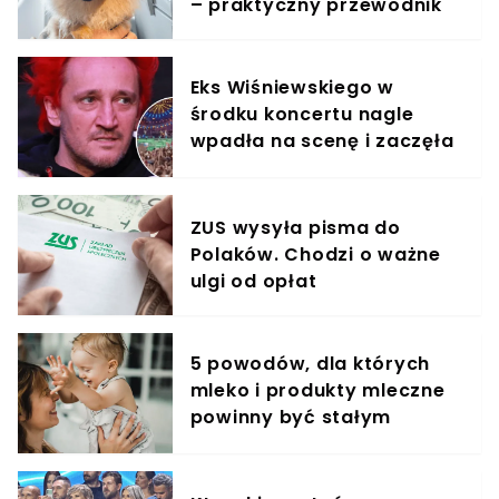
– praktyczny przewodnik
Eks Wiśniewskiego w
środku koncertu nagle
wpadła na scenę i zaczęła
krzyczeć. Publika zamarła
ZUS wysyła pisma do
Polaków. Chodzi o ważne
ulgi od opłat
5 powodów, dla których
mleko i produkty mleczne
powinny być stałym
elementem diety roczniaka