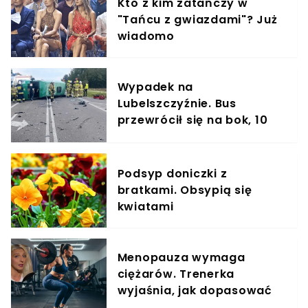
Kto z kim zatańczy w
"Tańcu z gwiazdami"? Już
wiadomo
Wypadek na
Lubelszczyźnie. Bus
przewrócił się na bok, 10
osób rannych
Podsyp doniczki z
bratkami. Obsypią się
kwiatami
Menopauza wymaga
ciężarów. Trenerka
wyjaśnia, jak dopasować
trening do kobiecego