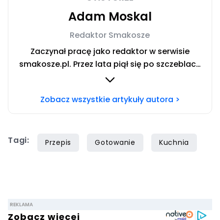
Adam Moskal
Redaktor Smakosze
Zaczynał pracę jako redaktor w serwisie
smakosze.pl. Przez lata piął się po szczeblach
przez stanowiska wydawnicze, w serwisach
pyszne.pl, smakosze.pl, domekiogrodek.pl
Zobacz wszystkie artykuły autora >
oraz papilot.pl. Przez ponad rok dbał o serwis
domekiogrodek.pl jako redaktor naczelny.
Profesjonalnie kulinariami zajmuje się ponad
Tagi:
siedem lat, lecz gotowaniem i pisaniem o
Przepis
Gotowanie
Kuchnia
jedzeniu interesuje się już od dzieciństwa.
Współpracę z Iberionem rozpoczął w 2020
roku.