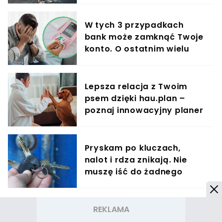
organizmu
W tych 3 przypadkach
bank może zamknąć Twoje
konto. O ostatnim wielu
klientów nie ma pojęcia
Lepsza relacja z Twoim
psem dzięki hau.plan –
poznaj innowacyjny planer
treningowy
Pryskam po kluczach,
nalot i rdza znikają. Nie
muszę iść do żadnego
śluzarza