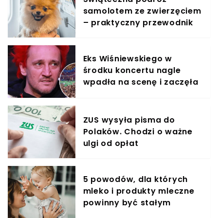
samolotem ze zwierzęciem
– praktyczny przewodnik
Eks Wiśniewskiego w
środku koncertu nagle
wpadła na scenę i zaczęła
krzyczeć. Publika zamarła
ZUS wysyła pisma do
Polaków. Chodzi o ważne
ulgi od opłat
5 powodów, dla których
mleko i produkty mleczne
powinny być stałym
elementem diety roczniaka