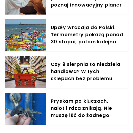
poznaj innowacyjny planer
treningowy
Upały wracają do Polski.
Termometry pokażą ponad
30 stopni, potem kolejna
fala gorąca
Czy 9 sierpnia to niedziela
handlowa? W tych
sklepach bez problemu
zrobisz zakupy
Pryskam po kluczach,
nalot i rdza znikają. Nie
muszę iść do żadnego
śluzarza