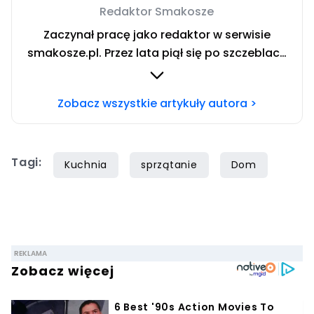
Redaktor Smakosze
Zaczynał pracę jako redaktor w serwisie
smakosze.pl. Przez lata piął się po szczeblach
przez stanowiska wydawnicze, w serwisach
pyszne.pl, smakosze.pl, domekiogrodek.pl
Zobacz wszystkie artykuły autora >
oraz papilot.pl. Przez ponad rok dbał o serwis
domekiogrodek.pl jako redaktor naczelny.
Profesjonalnie kulinariami zajmuje się ponad
Tagi:
siedem lat, lecz gotowaniem i pisaniem o
Kuchnia
sprzątanie
Dom
jedzeniu interesuje się już od dzieciństwa.
Współpracę z Iberionem rozpoczął w 2020
roku.