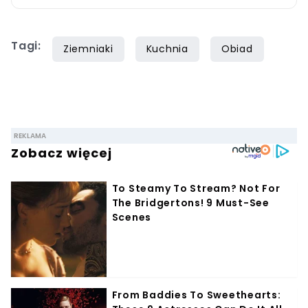
newsów. W 2024 roku relacjonował wydarzenia
z Dolnego Śląska dotkniętego powodzią. Jako
Tagi:
reporter rozmawia z seniorami, poznając ich
Ziemniaki
Kuchnia
Obiad
zdanie na temat kulinarnych trendów, cen i
tego, co w programach kulinarnych im się nie
podoba.