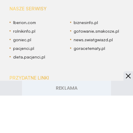
NASZE SERWISY
Iberion.com
biznesinfo.pl
rolnikinfo.pl
gotowanie.smakosze.pl
goniec.pl
news.swiatgwiazd.pl
pacjenci.pl
goracetematy.pl
dieta.pacjenci.pl
PRZYDATNE LINKI
Archiwum
Autorzy artykułów
Kontakt
Mapa serwisu
Reklama w Smakosze.pl