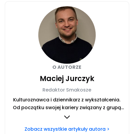
O AUTORZE
Maciej Jurczyk
Redaktor Smakosze
Kulturoznawca i dziennikarz z wykształcenia.
Od początku swojej kariery związany z grupą
mediową Iberion. Jako redaktor serwuje dla
Was kulinarne porady i przekazuje najświeższe
Zobacz wszystkie artykuły autora >
informacje ze świata kulinariów w postaci