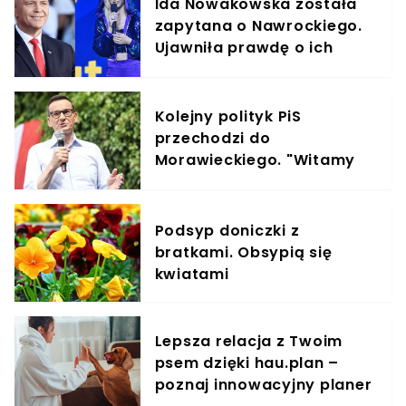
Ida Nowakowska została
zapytana o Nawrockiego.
Ujawniła prawdę o ich
spotkaniu sprzed lat
Kolejny polityk PiS
przechodzi do
Morawieckiego. "Witamy
na pokładzie"
Podsyp doniczki z
bratkami. Obsypią się
kwiatami
Lepsza relacja z Twoim
psem dzięki hau.plan –
poznaj innowacyjny planer