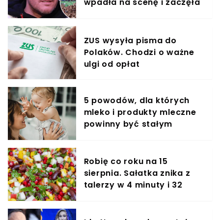
wpadła na scenę i zaczęła
krzyczeć. Publika zamarła
ZUS wysyła pisma do
Polaków. Chodzi o ważne
ulgi od opłat
5 powodów, dla których
mleko i produkty mleczne
powinny być stałym
elementem diety roczniaka
Robię co roku na 15
sierpnia. Sałatka znika z
talerzy w 4 minuty i 32
sekundy