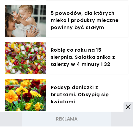
5 powodów, dla których
mleko i produkty mleczne
powinny być stałym
elementem diety roczniaka
Robię co roku na 15
sierpnia. Sałatka znika z
talerzy w 4 minuty i 32
sekundy
Podsyp doniczki z
bratkami. Obsypią się
kwiatami
Lepsza relacja z Twoim
psem dzięki hau.plan –