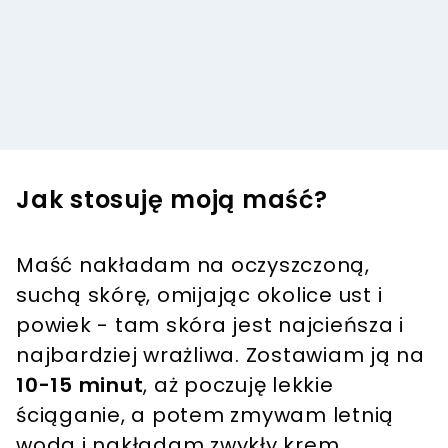
Jak stosuję moją maść?
Maść nakładam na oczyszczoną,
suchą skórę, omijając okolice ust i
powiek - tam skóra jest najcieńsza i
najbardziej wrażliwa. Zostawiam ją na
10-15 minut
, aż poczuję lekkie
ściąganie, a potem zmywam letnią
wodą i nakładam zwykły krem