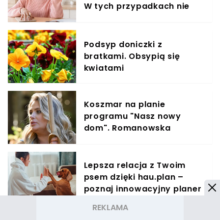
W tych przypadkach nie
ma co liczyć na przelew
Podsyp doniczki z
bratkami. Obsypią się
kwiatami
Koszmar na planie
programu "Nasz nowy
dom". Romanowska
ujawniła, jak do tego
doszło
Lepsza relacja z Twoim
psem dzięki hau.plan –
poznaj innowacyjny planer
treningowy