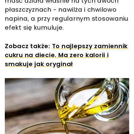
maść działa właśnie na tych dwóch
płaszczyznach - nawilża i chwilowo
napina, a przy regularnym stosowaniu
efekt się kumuluje.
Zobacz także:
To najlepszy zamiennik
cukru na diecie. Ma zero kalorii i
smakuje jak oryginał