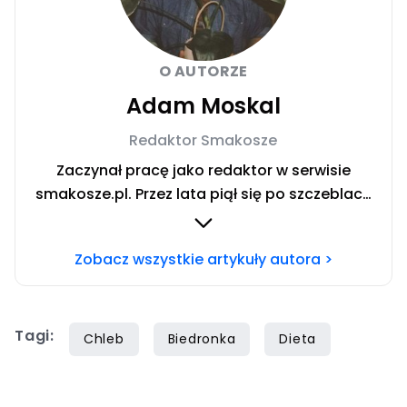
O AUTORZE
Adam Moskal
Redaktor Smakosze
Zaczynał pracę jako redaktor w serwisie
smakosze.pl. Przez lata piął się po szczeblach
przez stanowiska wydawnicze, w serwisach
pyszne.pl, smakosze.pl, domekiogrodek.pl
Zobacz wszystkie artykuły autora >
oraz papilot.pl. Przez ponad rok dbał o serwis
domekiogrodek.pl jako redaktor naczelny.
Profesjonalnie kulinariami zajmuje się ponad
Tagi:
siedem lat, lecz gotowaniem i pisaniem o
Chleb
Biedronka
Dieta
jedzeniu interesuje się już od dzieciństwa.
Współpracę z Iberionem rozpoczął w 2020
roku.