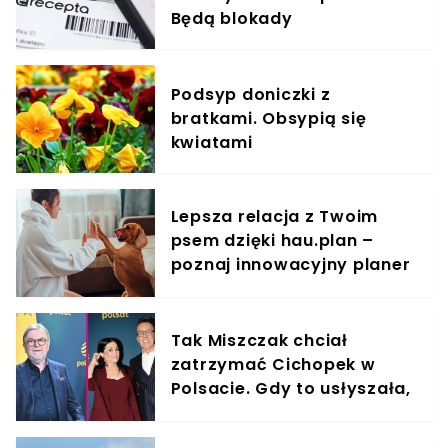
Będą blokady
Podsyp doniczki z
bratkami. Obsypią się
kwiatami
Lepsza relacja z Twoim
psem dzięki hau.plan –
poznaj innowacyjny planer
treningowy
Tak Miszczak chciał
zatrzymać Cichopek w
Polsacie. Gdy to usłyszała,
odmówiła