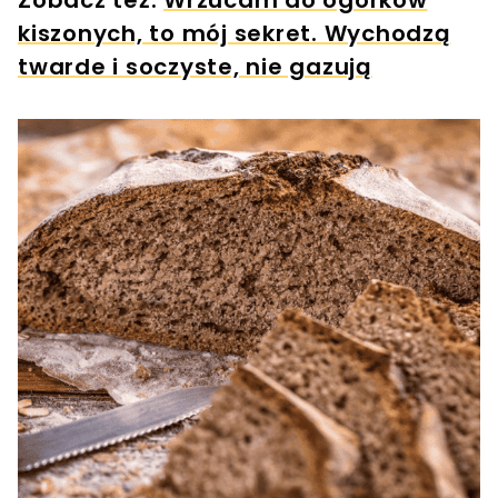
Zobacz też:
Wrzucam do ogórków
kiszonych, to mój sekret. Wychodzą
twarde i soczyste, nie gazują