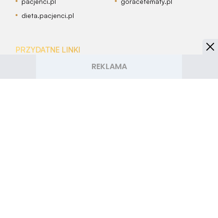
pacjenci.pl
goracetematy.pl
dieta.pacjenci.pl
PRZYDATNE LINKI
Archiwum
Autorzy artykułów
Kontakt
Mapa serwisu
Reklama w Smakosze.pl
OBSERWUJ NAS