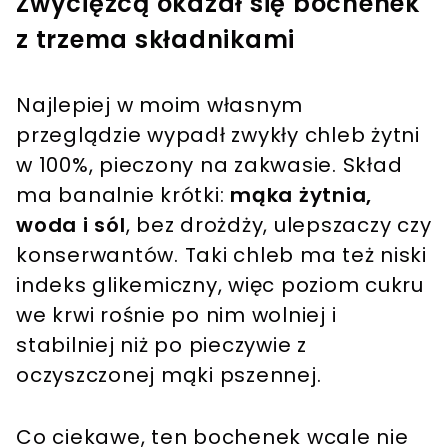
Zwycięzcą okazał się bochenek
z trzema składnikami
Najlepiej w moim własnym
przeglądzie wypadł zwykły chleb żytni
w 100%, pieczony na zakwasie. Skład
ma banalnie krótki:
mąka żytnia,
woda i sól
, bez drożdży, ulepszaczy czy
konserwantów. Taki chleb ma też niski
indeks glikemiczny, więc poziom cukru
we krwi rośnie po nim wolniej i
stabilniej niż po pieczywie z
oczyszczonej mąki pszennej.
Co ciekawe, ten bochenek wcale nie