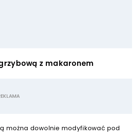
ę grzybową z makaronem
órą można dowolnie modyfikować pod