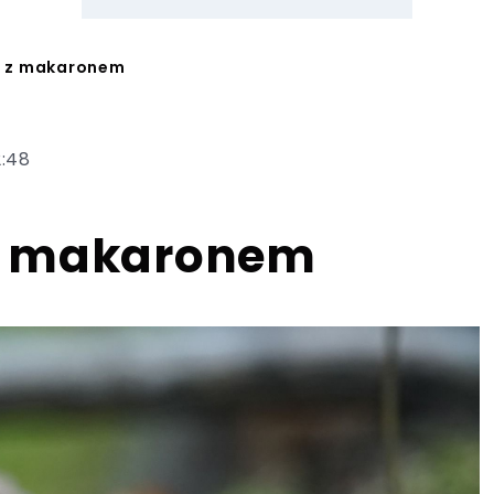
 z makaronem
2:48
z makaronem