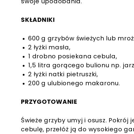
swoje upodobania.
SKŁADNIKI
600 g grzybów świeżych lub mro
2 łyżki masła,
1 drobno posiekana cebula,
1,5 litra gorącego bulionu np. j
2 łyżki natki pietruszki,
200 g ulubionego makaronu.
PRZYGOTOWANIE
Świeże grzyby umyj i osusz. Pokrój 
cebulę, przełóż ją do wysokiego gar