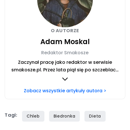
O AUTORZE
Adam Moskal
Redaktor Smakosze
Zaczynał pracę jako redaktor w serwisie
smakosze.pl. Przez lata piął się po szczeblach
przez stanowiska wydawnicze, w serwisach
pyszne.pl, smakosze.pl, domekiogrodek.pl
Zobacz wszystkie artykuły autora >
oraz papilot.pl. Przez ponad rok dbał o serwis
domekiogrodek.pl jako redaktor naczelny.
Profesjonalnie kulinariami zajmuje się ponad
Tagi:
siedem lat, lecz gotowaniem i pisaniem o
Chleb
Biedronka
Dieta
jedzeniu interesuje się już od dzieciństwa.