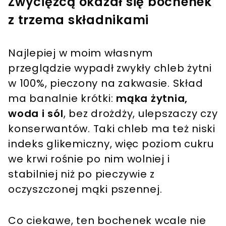
Zwycięzcą okazał się bochenek
z trzema składnikami
Najlepiej w moim własnym
przeglądzie wypadł zwykły chleb żytni
w 100%, pieczony na zakwasie. Skład
ma banalnie krótki:
mąka żytnia,
woda i sól
, bez drożdży, ulepszaczy czy
konserwantów. Taki chleb ma też niski
indeks glikemiczny, więc poziom cukru
we krwi rośnie po nim wolniej i
stabilniej niż po pieczywie z
oczyszczonej mąki pszennej.
Co ciekawe, ten bochenek wcale nie