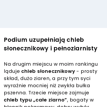
Podium uzupełniają chleb
słonecznikowy i pełnoziarnisty
Na drugim miejscu w moim rankingu
ląduje
chleb słonecznikowy
- prosty
skład, dużo ziaren, a przy tym syci
wyraźnie mocniej niż zwykła bułka
pszenna. Trzecie miejsce zajmuje
chleb typu „całe ziarno”
, bogaty w
błonnik pokarmowy, dobry wybór