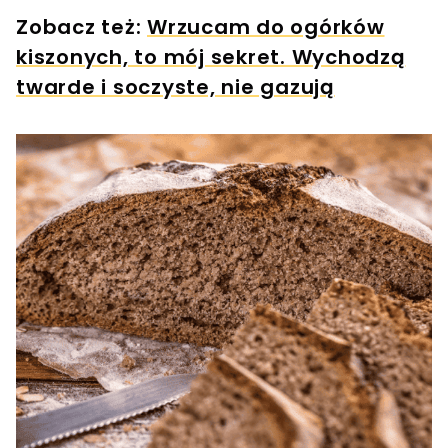
Zobacz też:
Wrzucam do ogórków
kiszonych, to mój sekret. Wychodzą
twarde i soczyste, nie gazują