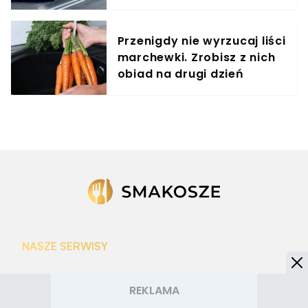
DNA
Przenigdy nie wyrzucaj liści
marchewki. Zrobisz z nich
obiad na drugi dzień
NASZE SERWISY
Iberion.com
biznesinfo.pl
rolnikinfo.pl
gotowanie.smakosze.pl