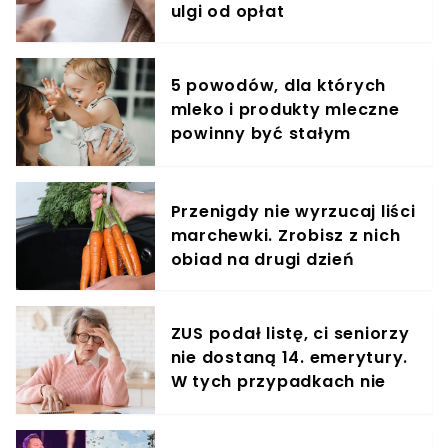
ulgi od opłat
5 powodów, dla których
mleko i produkty mleczne
powinny być stałym
elementem diety roczniaka
Przenigdy nie wyrzucaj liści
marchewki. Zrobisz z nich
obiad na drugi dzień
ZUS podał listę, ci seniorzy
nie dostaną 14. emerytury.
W tych przypadkach nie
ma co liczyć na przelew