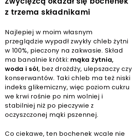
Zwycięzcą okazał się bochenek
z trzema składnikami
Najlepiej w moim własnym
przeglądzie wypadł zwykły chleb żytni
w 100%, pieczony na zakwasie. Skład
ma banalnie krótki:
mąka żytnia,
woda i sól
, bez drożdży, ulepszaczy czy
konserwantów. Taki chleb ma też niski
indeks glikemiczny, więc poziom cukru
we krwi rośnie po nim wolniej i
stabilniej niż po pieczywie z
oczyszczonej mąki pszennej.
Co ciekawe, ten bochenek wcale nie