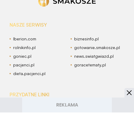
NASZE SERWISY
Iberion.com
biznesinfo.pl
rolnikinfo.pl
gotowanie.smakosze.pl
goniec.pl
news.swiatgwiazd.pl
pacjenci.pl
goracetematy.pl
dieta.pacjenci.pl
PRZYDATNE LINKI
Archiwum
Autorzy artykułów
Kontakt