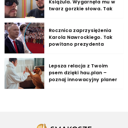
Książula. Wygarnęła mu w
twarz gorzkie słowa. Tak
zareagował
Rocznica zaprzysiężenia
Karola Nawrockiego. Tak
powitano prezydenta
przed Pałacem
Prezydenckim
Lepsza relacja z Twoim
psem dzięki hau.plan –
poznaj innowacyjny planer
treningowy