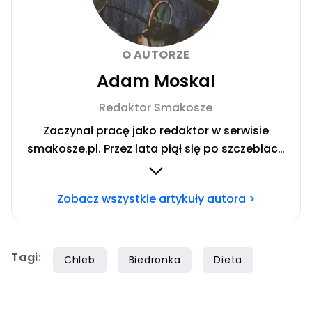
O AUTORZE
Adam Moskal
Redaktor Smakosze
Zaczynał pracę jako redaktor w serwisie
smakosze.pl. Przez lata piął się po szczeblach
przez stanowiska wydawnicze, w serwisach
pyszne.pl, smakosze.pl, domekiogrodek.pl
Zobacz wszystkie artykuły autora >
oraz papilot.pl. Przez ponad rok dbał o serwis
domekiogrodek.pl jako redaktor naczelny.
Profesjonalnie kulinariami zajmuje się ponad
Tagi:
siedem lat, lecz gotowaniem i pisaniem o
Chleb
Biedronka
Dieta
jedzeniu interesuje się już od dzieciństwa.
Współpracę z Iberionem rozpoczął w 2020
roku.