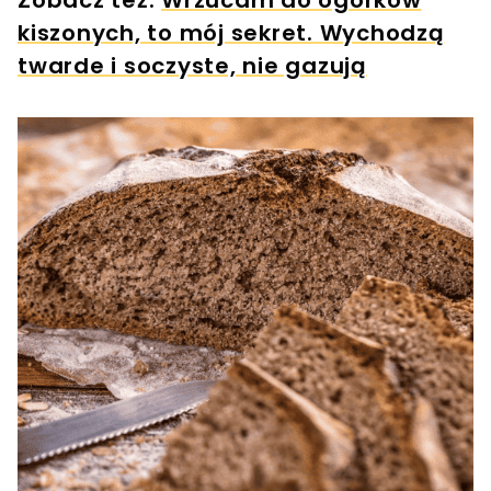
Zobacz też:
Wrzucam do ogórków
kiszonych, to mój sekret. Wychodzą
twarde i soczyste, nie gazują