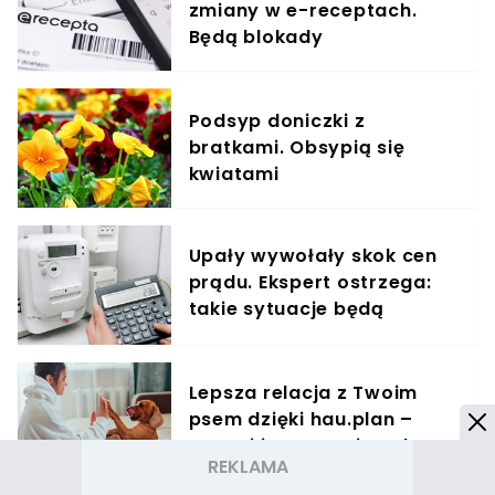
zmiany w e-receptach.
Będą blokady
Podsyp doniczki z
bratkami. Obsypią się
kwiatami
Upały wywołały skok cen
prądu. Ekspert ostrzega:
takie sytuacje będą
zdarzać się coraz częściej
Lepsza relacja z Twoim
psem dzięki hau.plan –
poznaj innowacyjny planer
treningowy