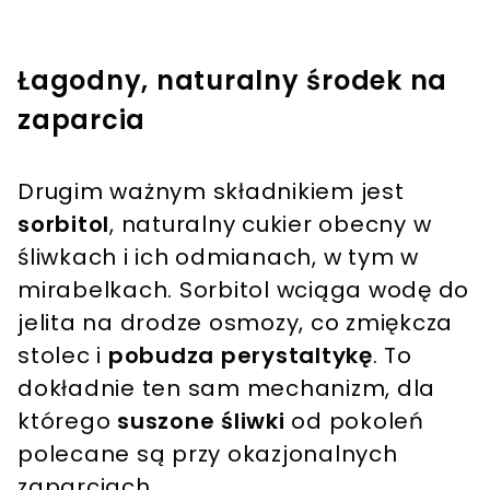
Łagodny, naturalny środek na
zaparcia
Drugim ważnym składnikiem jest
sorbitol
, naturalny cukier obecny w
śliwkach i ich odmianach, w tym w
mirabelkach. Sorbitol wciąga wodę do
jelita na drodze osmozy, co zmiękcza
stolec i
pobudza perystaltykę
. To
dokładnie ten sam mechanizm, dla
którego
suszone śliwki
od pokoleń
polecane są przy okazjonalnych
zaparciach.