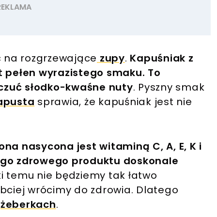
 na rozgrzewające
zupy
.
Kapuśniak z
t pełen wyrazistego smaku. To
czuć słodko-kwaśne nuty
. Pyszny smak
apusta
sprawia, że kapuśniak jest nie
na nasycona jest witaminą C, A, E, K i
tego zdrowego produktu doskonale
i temu nie będziemy tak łatwo
ybciej wrócimy do zdrowia. Dlatego
a
żeberkach
.