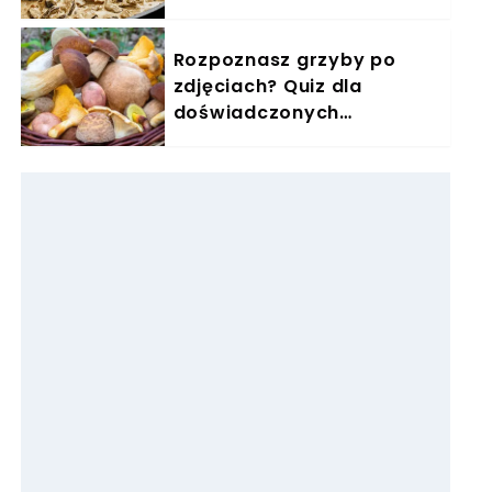
zimę się zajadam
Rozpoznasz grzyby po
zdjęciach? Quiz dla
doświadczonych
grzybiarzy