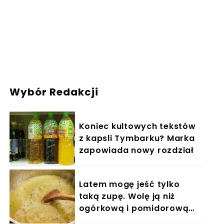
Wybór Redakcji
Koniec kultowych tekstów
z kapsli Tymbarku? Marka
zapowiada nowy rozdział
Latem mogę jeść tylko
taką zupę. Wolę ją niż
ogórkową i pomidorową
razem wzięte