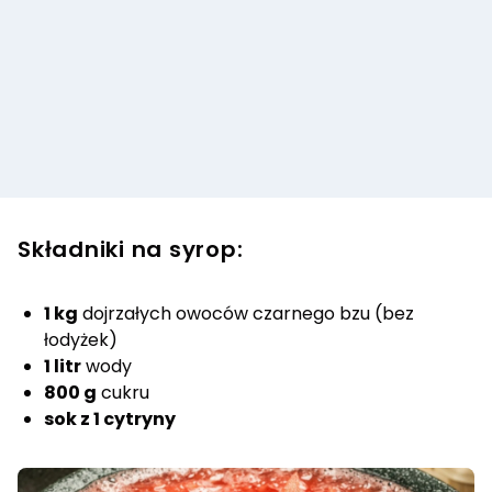
Składniki na syrop:
1 kg
dojrzałych owoców czarnego bzu (bez
łodyżek)
1 litr
wody
800 g
cukru
sok z 1 cytryny