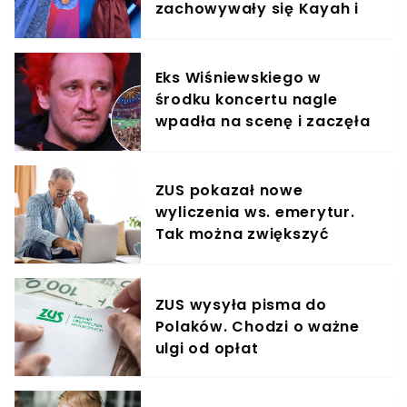
zachowywały się Kayah i
Viki Gabor
Eks Wiśniewskiego w
środku koncertu nagle
wpadła na scenę i zaczęła
krzyczeć. Publika zamarła
ZUS pokazał nowe
wyliczenia ws. emerytur.
Tak można zwiększyć
świadczenie o 80%
ZUS wysyła pisma do
Polaków. Chodzi o ważne
ulgi od opłat