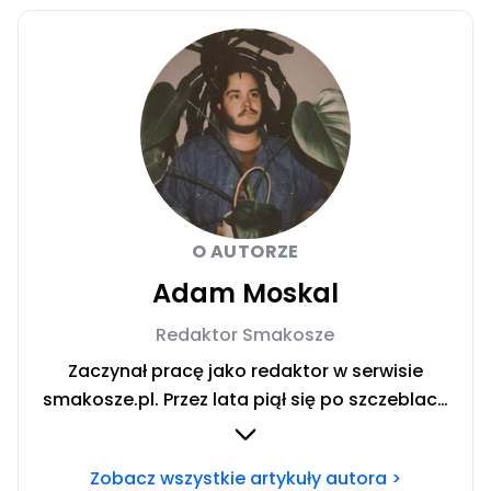
O AUTORZE
Adam Moskal
Redaktor Smakosze
Zaczynał pracę jako redaktor w serwisie
smakosze.pl. Przez lata piął się po szczeblach
przez stanowiska wydawnicze, w serwisach
pyszne.pl, smakosze.pl, domekiogrodek.pl
Zobacz wszystkie artykuły autora >
oraz papilot.pl. Przez ponad rok dbał o serwis