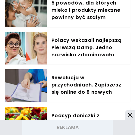
5 powodów, dla których
mleko i produkty mleczne
powinny być stałym
elementem diety roczniaka
Polacy wskazali najlepszą
Pierwszą Damę. Jedno
nazwisko zdominowało
ranking
Rewolucja w
przychodniach. Zapiszesz
się online do 8 nowych
specjalistów
Podsyp doniczki z
bratkami. Obsypią się
kwiatami