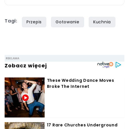
domekiogrodek.pl jako redaktor naczelny.
Profesjonalnie kulinariami zajmuje się ponad
Tagi:
siedem lat, lecz gotowaniem i pisaniem o
Przepis
Gotowanie
Kuchnia
jedzeniu interesuje się już od dzieciństwa.
Współpracę z Iberionem rozpoczął w 2020
roku.