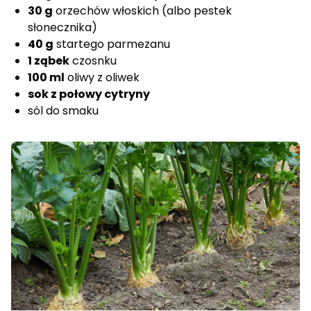
30 g
orzechów włoskich (albo pestek
słonecznika)
40 g
startego parmezanu
1 ząbek
czosnku
100 ml
oliwy z oliwek
sok z połowy cytryny
sól do smaku