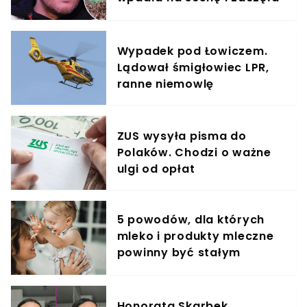
krzyczeć. Publika zamarła
Wypadek pod Łowiczem.
Lądował śmigłowiec LPR,
ranne niemowlę
ZUS wysyła pisma do
Polaków. Chodzi o ważne
ulgi od opłat
5 powodów, dla których
mleko i produkty mleczne
powinny być stałym
elementem diety roczniaka
Honorata Skarbek