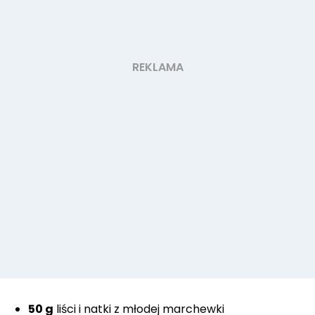
50 g
liści i natki z młodej marchewki