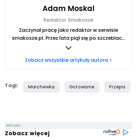
Adam Moskal
Redaktor Smakosze
Zaczynał pracę jako redaktor w serwisie
smakosze.pl. Przez lata piął się po szczeblach
przez stanowiska wydawnicze, w serwisach
pyszne.pl, smakosze.pl, domekiogrodek.pl
Zobacz wszystkie artykuły autora >
oraz papilot.pl. Przez ponad rok dbał o serwis
domekiogrodek.pl jako redaktor naczelny.
Profesjonalnie kulinariami zajmuje się ponad
Tagi:
siedem lat, lecz gotowaniem i pisaniem o
Marchewka
Gotowanie
Przepis
jedzeniu interesuje się już od dzieciństwa.
Współpracę z Iberionem rozpoczął w 2020
roku.