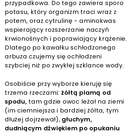
przypadkowa. Do tego zawiera sporo
potasu, który organizm traci wraz z
potem, oraz cytrulinę - aminokwas
wspierający rozszerzanie naczyń
krwionośnych i poprawiający krążenie.
Dlatego po kawałku schłodzonego
arbuza czujemy się ochłodzeni
szybciej niż po zwykłej szklance wody.
Osobiście przy wyborze kieruję się
trzema rzeczami:
żółtą plamą od
spodu,
tam gdzie owoc leżał na ziemi
(im ciemniejsza i bardziej żółta, tym
dłużej dojrzewał),
głuchym,
dudniącym dźwiękiem po opukaniu