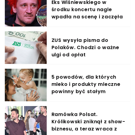
Eks Wiśniewskiego w
środku koncertu nagle
wpadła na scenę i zaczęła
krzyczeć. Publika zamarła
ZUS wysyła pisma do
Polaków. Chodzi o ważne
ulgi od opłat
5 powodów, dla których
mleko i produkty mleczne
powinny być stałym
elementem diety roczniaka
Ramówka Polsat.
Królikowski zniknął z show-
biznesu, a teraz wraca z