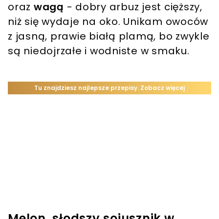
oraz
wagą
- dobry arbuz jest cięższy,
niż się wydaje na oko. Unikam owoców
z jasną, prawie białą plamą, bo zwykle
są niedojrzałe i wodniste w smaku.
Melon, słodszy sojusznik w