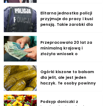
Izabelą u boku
Elitarna jednostka policji
przyjmuje do pracy i kusi
pensją. Takie zarobki dla
"łowców cieni"
Przepracowała 20 lat za
minimalną krajową i
złożyła wniosek o
emeryturę. Tyle wypłaci jej
ZUS
Ogórki kiszone to balsam
dla jelit, ale jest jeden
haczyk. Te osoby powinny
omijać je szerokim łukiem
Podsyp doniczki z