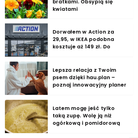
bratkami. Obsypią się
kwiatami
Dorwałem w Action za
29,95, w IKEA podobna
kosztuje aż 149 zł. Do
kuchni nie ma lepszego
cudeńka
Lepsza relacja z Twoim
psem dzięki hau.plan –
poznaj innowacyjny planer
treningowy
Latem mogę jeść tylko
taką zupę. Wolę ją niż
ogórkową i pomidorową
razem wzięte