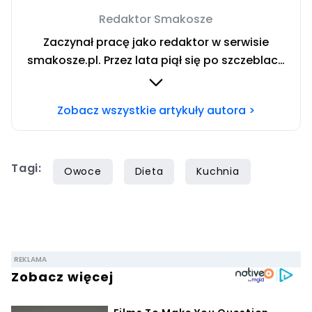
Redaktor Smakosze
Zaczynał pracę jako redaktor w serwisie
smakosze.pl. Przez lata piął się po szczeblach
przez stanowiska wydawnicze, w serwisach
pyszne.pl, smakosze.pl, domekiogrodek.pl
Zobacz wszystkie artykuły autora >
oraz papilot.pl. Przez ponad rok dbał o serwis
domekiogrodek.pl jako redaktor naczelny.
Profesjonalnie kulinariami zajmuje się ponad
Tagi:
siedem lat, lecz gotowaniem i pisaniem o
Owoce
Dieta
Kuchnia
jedzeniu interesuje się już od dzieciństwa.
Współpracę z Iberionem rozpoczął w 2020
roku.