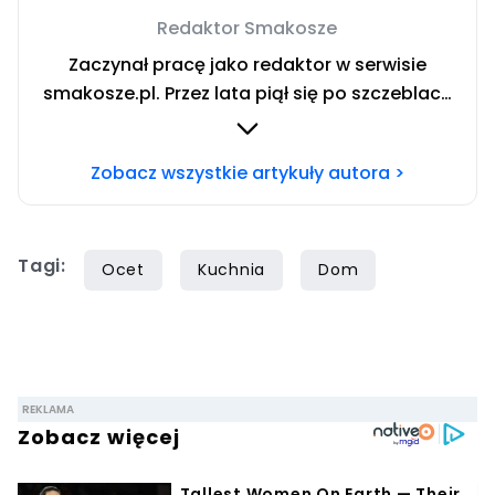
Redaktor Smakosze
Zaczynał pracę jako redaktor w serwisie
smakosze.pl. Przez lata piął się po szczeblach
przez stanowiska wydawnicze, w serwisach
pyszne.pl, smakosze.pl, domekiogrodek.pl
Zobacz wszystkie artykuły autora >
oraz papilot.pl. Przez ponad rok dbał o serwis
domekiogrodek.pl jako redaktor naczelny.
Profesjonalnie kulinariami zajmuje się ponad
Tagi:
siedem lat, lecz gotowaniem i pisaniem o
Ocet
Kuchnia
Dom
jedzeniu interesuje się już od dzieciństwa.
Współpracę z Iberionem rozpoczął w 2020
roku.