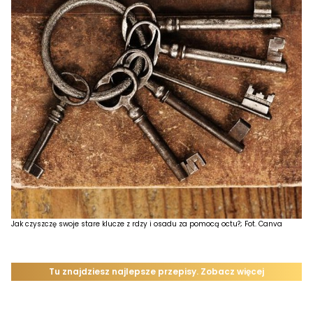
Jak czyszczę swoje stare klucze z rdzy i osadu za pomocą octu?; Fot. Canva