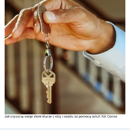
Jak czyszczę swoje stare klucze z rdzy i osadu za pomocą octu?; Fot. Canva