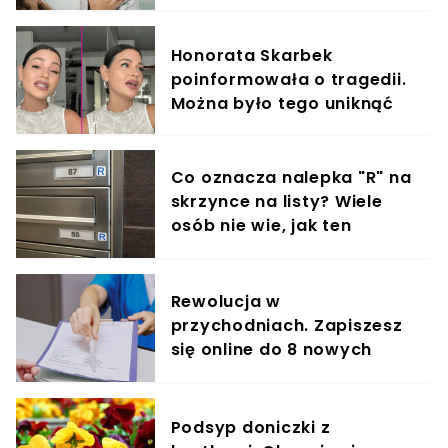
elementem diety roczniaka
Honorata Skarbek
poinformowała o tragedii.
Można było tego uniknąć
Co oznacza nalepka "R" na
skrzynce na listy? Wiele
osób nie wie, jak ten
znaczek ułatwia życie
Rewolucja w
przychodniach. Zapiszesz
się online do 8 nowych
specjalistów
Podsyp doniczki z