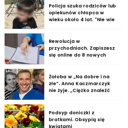
Policja szuka rodziców lub
opiekunów chłopca w
wieku około 4 lat. "Nie wie
gdzie mieszka"
Rewolucja w
przychodniach. Zapiszesz
się online do 8 nowych
specjalistów
Żałoba w „Na dobre i na
złe”. Anna Kaczmarczyk
nie żyje. „Ciężko znaleźć
słowa”
Podsyp doniczki z
bratkami. Obsypią się
kwiatami