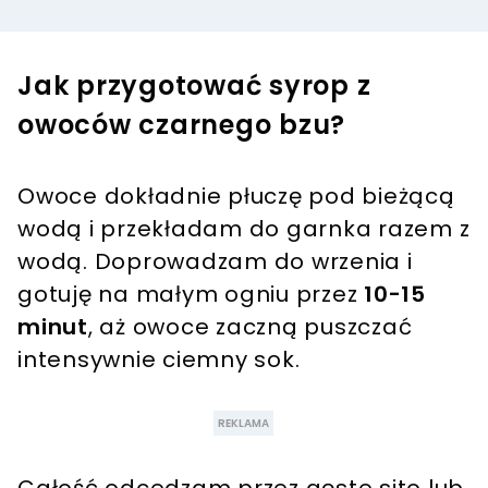
Jak przygotować syrop z
owoców czarnego bzu?
Owoce dokładnie płuczę pod bieżącą
wodą i przekładam do garnka razem z
wodą. Doprowadzam do wrzenia i
gotuję na małym ogniu przez
10-15
minut
, aż owoce zaczną puszczać
intensywnie ciemny sok.
Całość odcedzam przez gęste sito lub