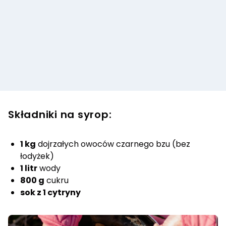
Składniki na syrop:
1 kg
dojrzałych owoców czarnego bzu (bez
łodyżek)
1 litr
wody
800 g
cukru
sok z 1 cytryny