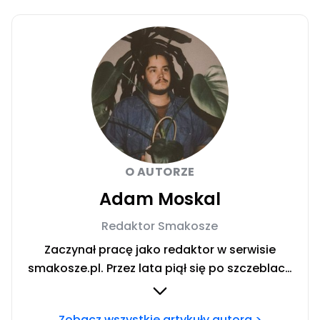
O AUTORZE
Adam Moskal
Redaktor Smakosze
Zaczynał pracę jako redaktor w serwisie
smakosze.pl. Przez lata piął się po szczeblach
przez stanowiska wydawnicze, w serwisach
pyszne.pl, smakosze.pl, domekiogrodek.pl
Zobacz wszystkie artykuły autora >