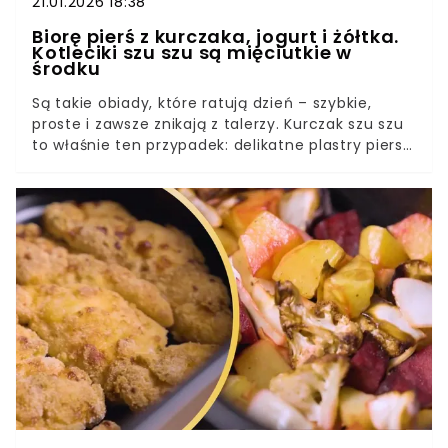
21.01.2026 18:38
Biorę pierś z kurczaka, jogurt i żółtka.
Kotleciki szu szu są mięciutkie w
środku
Są takie obiady, które ratują dzień – szybkie,
proste i zawsze znikają z talerzy. Kurczak szu szu
to właśnie ten przypadek: delikatne plastry piersi
kurczaka w jogurtowo-skrobiowej otoczce,
podsmażone na złoto. Wychodzi miękko w środku
i przyjemnie „na chrupko” z zewnątrz – bez
ciężkiej panierki z bułki tartej. A najlepsze jest to,
że składniki są zwyczajne i najczęściej już czekają
w lodówce.Kurczak szu szu – co to za danie i skąd
ta nazwaJogurt, żółtka i skrobia – dlaczego
kotleciki wychodzą tak soczysteKurczak szu szu –
przepis na kotleciki szuszu krok po kroku