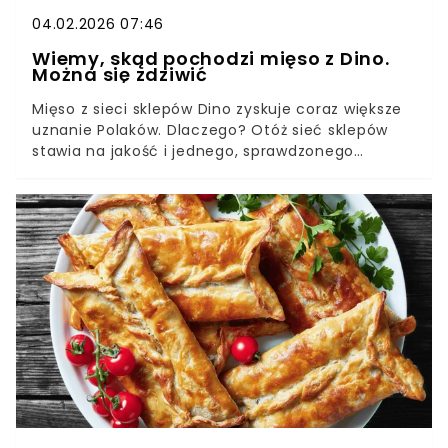
04.02.2026 07:46
Wiemy, skąd pochodzi mięso z Dino.
Można się zdziwić
Mięso z sieci sklepów Dino zyskuje coraz większe
uznanie Polaków. Dlaczego? Otóż sieć sklepów
stawia na jakość i jednego, sprawdzonego
producenta. Wszystkie rodzaje mięsa pochodzą z
zakładu Agro-Rydzyna - nawet te, które są
prezentowane na tradycyjnych stoiskach
mięsnych. Te akurat są dużym atutem w
sklepach Dino, bowiem pozwalają one klientom
na wybór dokładnie takiego produktu i porcji,
jakiej potrzebują – z pomocą fachowego
personelu.