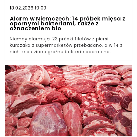
18.02.2026 10:09
Alarm w Niemczech: 14 próbek mięsa z
opornymi bakteriami, także z
oznaczeniem bio
Niemcy alarmują: 23 próbki filetów z piersi
kurczaka z supermarketów przebadano, a w 14 z
nich znaleziono groźne bakterie oporne na
antybiotyki. Problem jest poważniejszy, niż
myślimy – dotyczy także produktów z
oznaczeniem bio. Zanim jednak się przerazisz,
pamiętaj o najważniejszym: prawdziwe zagrożenie
w Twojej kuchni czai się nie w samym mięsie, ale
w sposobie, w jaki je przygotowujesz i przenosisz
bakterie – na dłoniach, blatach i warzywach czy
gotowych daniach.