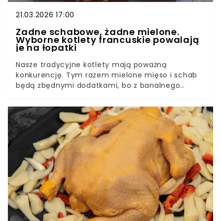
21.03.2026 17:00
Żadne schabowe, żadne mielone.
Wyborne kotlety francuskie powalają
je na łopatki
Nasze tradycyjne kotlety mają poważną
konkurencję. Tym razem mielone mięso i schab
będą zbędnymi dodatkami, bo z banalnego
przepisu zrobisz kotlety z kurczaka. Ich smak jest
obłędny, a to wszystko dzięki dosyć nietypowym
składnikom. Wypróbuj sposób, a domownicy przez
długi czas nawet nie spojrzą na schabowe.