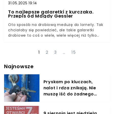
31.05.2025 19:14
To najlepsze galaretki z kurczaka.
Przepis od Magdy Gessler
Oto sposób na drobiową meduzę do lornety. Tak
chciałoby się powiedzieć, ale takie galaretki
drobiowe to coś o wiele, wiele więcej niż tylko
zakąska do dwóch setek. Oto przepis na tymbaliki
w wersji, którą proponuje Magda Gessler.
1
2
3
…
15
Najnowsze
Pryskam po kluczach,
nalot i rdza znikają. Nie
muszę iść do żadnego
śluzarza
9 sierpnia jest niedziela