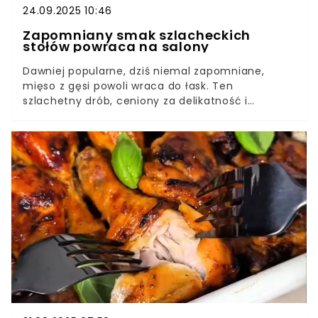
24.09.2025 10:46
Zapomniany smak szlacheckich
stołów powraca na salony
Dawniej popularne, dziś niemal zapomniane,
mięso z gęsi powoli wraca do łask. Ten
szlachetny drób, ceniony za delikatność i
subtelny smak, stanowił niegdyś podstawę wielu
wykwintnych potraw na królewskich dworach.
Szczególnie ceniony w okolicach jesiennych
świąt, czeka na ponowne odkrycie przez
współczesnych smakoszy.