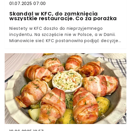
01.07.2025 07:00
Skandal w KFC, do zamknięcia
wszystkie restauracje. Co za porażka
Niestety w KFC doszło do nieprzyjemnego
incydentu. Na szczęście nie w Polsce, a w Danii.
Mianowicie sieć KFC postanowiła podjąć decyzje
o zamknięciu wszystkich swoich lokali w tym kraju
po tym, jak się okazało, że pracownicy regularnie
przedłużali datę terminu przydatności do
spożycia kurczaka. Dziennikarze dotarli do
rozmów pracowników.