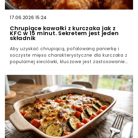
17.06.2026 15:24
Chrupiące kawałki z kurczaka jak z
KFC w 15 minut. Sekretem jest jeden
składnik
Aby uzyskać chrupiącą, pofalowaną panierkę i
soczyste mięso charakterystyczne dla kurczaka z
popularnej sieciówki, kluczowe jest zastosowanie
odpowiedniej techniki marynowania oraz
podwójnego panierowania. Sekretem idealnej
struktury ciasta nie są skomplikowane mieszanki
chemiczne, lecz użycie zwykłej maślanki w
połączeniu z odpowiednią temperaturą
głębokiego tłuszczu. Zastosowanie tych zasad
gwarantuje, że drób nie wyschnie podczas
obróbki cieplnej, a powłoka mączna nie odpadnie
w trakcie smażenia.