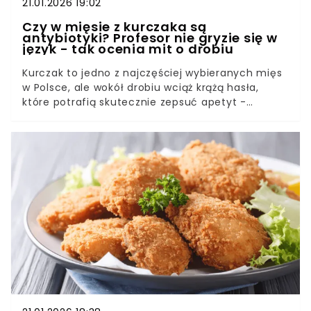
21.01.2026 19:02
Czy w mięsie z kurczaka są
antybiotyki? Profesor nie gryzie się w
język - tak ocenia mit o drobiu
Kurczak to jedno z najczęściej wybieranych mięs
w Polsce, ale wokół drobiu wciąż krążą hasła,
które potrafią skutecznie zepsuć apetyt -
„kurczaki na sterydach”, „antybiotyki w mięsie”,
„hormony wzrostu”.Wątpliwości zwykle pojawiają
się wtedy, gdy widzimy, jak szybko rosną brojlery i
jak „równe” są tuszki w sklepie. Tyle że szybki
przyrost masy nie musi oznaczać żadnych
niebezpiecznych dopalaczy. “Skąd bierze się
szybki wzrost brojlerów - fakty zamiast
„sterydów”Hormony wzrostu w drobiu - co mówi
prawo i dlaczego to się nie opłacaAntybiotyki w
hodowli - kiedy są używane i co oznacza okres
karencjiJak kupować i przygotowywać drób, żeby
jeść spokojniej