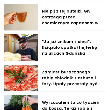
klienta z kwitkiem
Nie pij z tej butelki. GIS
ostrzega przed
chemicznym zapachem w
znanym napoju
"Ja już znikam z sieci".
Książulo spotkał hejterkę
na ulicach Gdańska
Zamiast buraczanego
robię chłodnik z arbuza i
fety. Upały przestały być
problemem
Wyrzucałem to co tydzień
do kosza. Teraz robię z