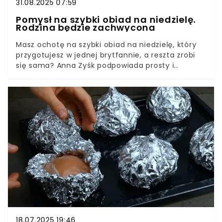
31.08.2025 07:59
Pomysł na szybki obiad na niedzielę.
Rodzina będzie zachwycona
Masz ochotę na szybki obiad na niedzielę, który
przygotujesz w jednej brytfannie, a reszta zrobi
się sama? Anna Zyśk podpowiada prosty i
niezawodny przepis: pałki z kurczaka w ketchupie
zmienią zwykłe mięso w soczyste, lekko pikantne
kąski. Ty zyskasz więcej czasu dla rodziny, a
domownicy – powód do zachwytów już po
pierwszym kęsie.
18.07.2025 19:46