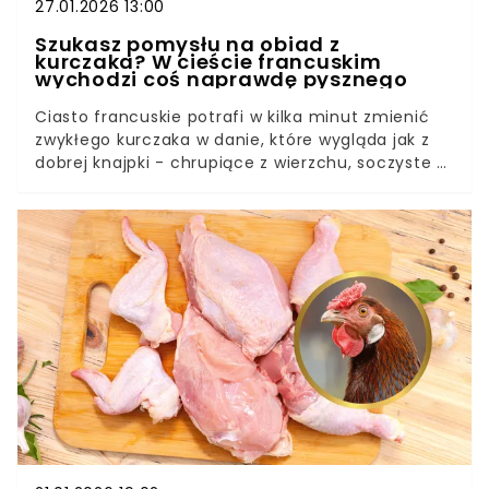
27.01.2026 13:00
Szukasz pomysłu na obiad z
kurczaka? W cieście francuskim
wychodzi coś naprawdę pysznego
Ciasto francuskie potrafi w kilka minut zmienić
zwykłego kurczaka w danie, które wygląda jak z
dobrej knajpki - chrupiące z wierzchu, soczyste w
środku. Tutaj w środku ląduje farsz ze szpinakiem,
fetą i suszonymi pomidorami, więc jest i
kremowo, i lekko „śródziemnomorsko”. To przepis
dobry na kolację, rodzinne spotkanie, a nawet do
spakowania na drugi dzień - bo świetnie smakuje
także po odgrzaniu. Wystarczy trzymać się kilku
prostych zasad, żeby ciasto nie rozmiękło, a
kurczak był dobrze dopieczony.Jak zrobić
chrupiące ciasto francuskie i nie „utopić”
farszuBezpieczeństwo i przechowywanie - kiedy
kurczak jest gotowy i jak odgrzewaćPierś z
kurczaka w cieście francuskim - przepis krok po
kroku