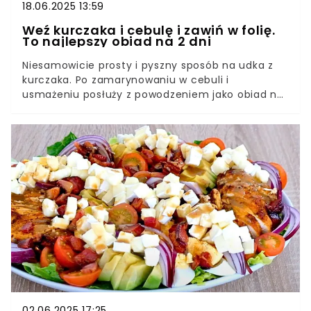
18.06.2025 13:59
Weź kurczaka i cebulę i zawiń w folię.
To najlepszy obiad na 2 dni
Niesamowicie prosty i pyszny sposób na udka z
kurczaka. Po zamarynowaniu w cebuli i
usmażeniu posłuży z powodzeniem jako obiad na
2 dni. Mięso wychodzi miękkie i bardzo
aromatyczne.
02.06.2025 17:25