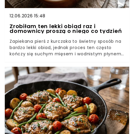
12.06.2026 15:48
Zrobiłam ten lekki obiad raz i
domownicy proszą o niego co tydzień
Zapiekana pierś z kurczaka to świetny sposób na
bardzo lekki obiad, jednak proces ten często
kończy się suchym mięsem i wodnistym płynem
na dnie naczynia. Aby potrawa zachowała
nienaganną soczystość i zwartą strukturę,
konieczne jest wcześniejsze zakonserwowanie
warzyw oraz bardzo precyzyjne operowanie
wysoką temperaturą w piekarniku.W jaki sposób
przygotować warzywa, by nie puściły wody
podczas pieczenia?W jakiej temperaturze
obrabiać drób, aby zachował naturalne soki?Jak
uzyskać chrupiącą i złocistą warstwę sera na
samej górze?