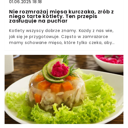
01.06.2025 18:18
Nie rozmrażaj mięsa kurczaka, zrób z
niego tarte kotlety. Ten przepis
zasługuje na puchar
Kotlety wszyscy dobrze znamy. Każdy z nas wie,
jak się je przygotowuje. Często w zamrażarce
mamy schowane mięso, które tylko czeka, aby
zrobić z niego pyszne smakołyki. Jeśli jednak nie
macie czasu, żeby poczekać na to, aż się
rozmrozi, to jest inne wyjście. Poznajcie przepis
na tarte kotlety.