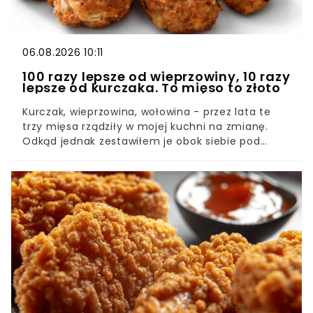
06.08.2026 10:11
100 razy lepsze od wieprzowiny, 10 razy
lepsze od kurczaka. To mięso to złoto
Kurczak, wieprzowina, wołowina - przez lata te
trzy mięsa rządziły w mojej kuchni na zmianę.
Odkąd jednak zestawiłem je obok siebie pod
względem tłuszczu, białka i ceny, wygrał
zawodnik, którego wcześniej traktowałem po
macoszemu. Indyk okazał się najbardziej
opłacalnym wyborem z całej czwórki, i to pod
niemal każdym względem. W tym tekście
pokazuję, co dokładnie przeważyło szalę.