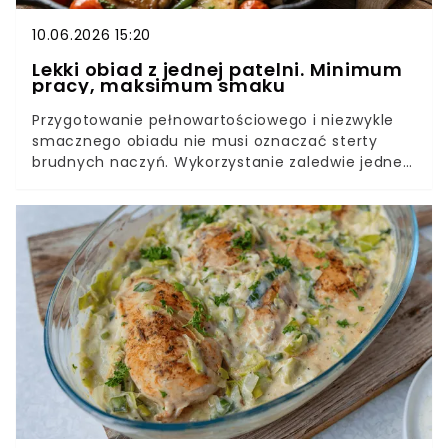
10.06.2026 15:20
Lekki obiad z jednej patelni. Minimum
pracy, maksimum smaku
Przygotowanie pełnowartościowego i niezwykle
smacznego obiadu nie musi oznaczać sterty
brudnych naczyń. Wykorzystanie zaledwie jednej
patelni pozwala na kumulację smaków, gdzie soki
z mięsa naturalnie przenikają się ze skrobią z
warzyw. Prezentujemy rzetelną recepturę na
soczystego kurczaka z młodymi ziemniakami i
fasolką, która gwarantuje perfekcyjną teksturę.