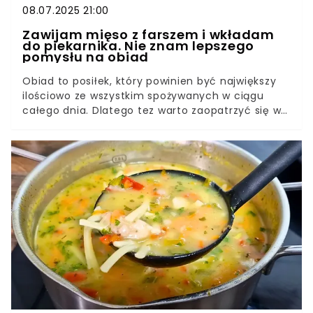
08.07.2025 21:00
Zawijam mięso z farszem i wkładam
do piekarnika. Nie znam lepszego
pomysłu na obiad
Obiad to posiłek, który powinien być największy
ilościowo ze wszystkim spożywanych w ciągu
całego dnia. Dlatego tez warto zaopatrzyć się w
odpowiedni przepis, które zagwarantuje nam
smaczne i pełnowartościowe danie. Jeśli znudziły
Wam się te tradycyjne, to mamy dla Was coś
zupełnie nowego. Koniecznie musicie to
przygotować.