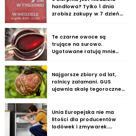
handlowa? Tylko 1 dnia
zrobisz zakupy w 7 dzień
tygodnia
Te czarne owoce są
trujące na surowo.
Ugotowane ratują mnie
każdej zimy
Najgorsze zbiory od lat,
rolnicy załamani. GUS
ujawnia skalę tegorocznej
klęski
Unia Europejska nie ma
litości dla producentów
lodówek i zmywarek.
Koniec z odsyłaniem