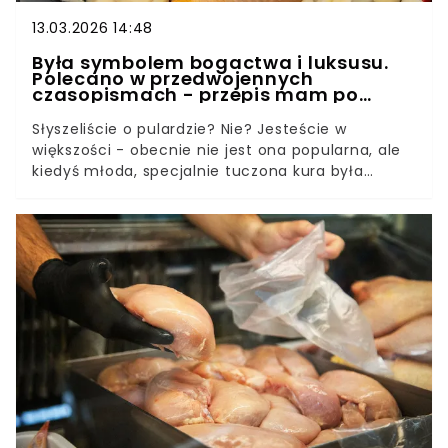
13.03.2026 14:48
Była symbolem bogactwa i luksusu.
Polecano w przedwojennych
czasopismach - przepis mam po
prababci
Słyszeliście o pulardzie? Nie? Jesteście w
większości - obecnie nie jest ona popularna, ale
kiedyś młoda, specjalnie tuczona kura była
synonimem kulinarnego luksusu i często
pojawiała się w książkach kulinarnych czy
czasopismach. Mimo, że takie mięso jest
nieetyczne w pozyskiwaniu, mamy dla was
przepis z czasopisma prababci, dzięki któremu
przygotujecie kurę w wyjątkowy sposób.