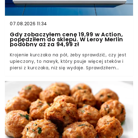
07.08.2026 11:34
Gdy zobaczyłem cenę 19,99 w Action,
popędziłem do sklepu. W Leroy Merlin
podobny aż za 94,99 zł
Krojenie kurczaka na pół, żeby sprawdzić, czy jest
upieczony, to nawyk, który psuje więcej steków i
piersi z kurczaka, niż się wydaje. Sprawdziłem
cyfrowy termometr do mięsa Big Jeff z Action,
który kosztuje mniej niż 20 zł i ma mierzyć
temperaturę w środku porcji bez zgadywania.
Sezon grillowy to najlepszy moment, żeby
przestać polegać na oku i przekroju.