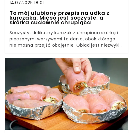
14.07.2025 18:01
To mój ulubiony przepis na udka z
kurczaka. Mięso jest soczyste, a
skórka cudownie chrupiąca
Soczysty, delikatny kurczak z chrupiącą skórką i
pieczonymi warzywami to danie, obok którego
nie można przejść obojętnie. Obiad jest niezwykle
prosty w przygotowaniu i tak smaczny, że
wszyscy zawsze proszą o dokładkę. Poznaj mój
ulubiony przepis na udka z kurczaka. Dzięki
frytkownicy Zelmer ZAF8650 zawsze się udaje.