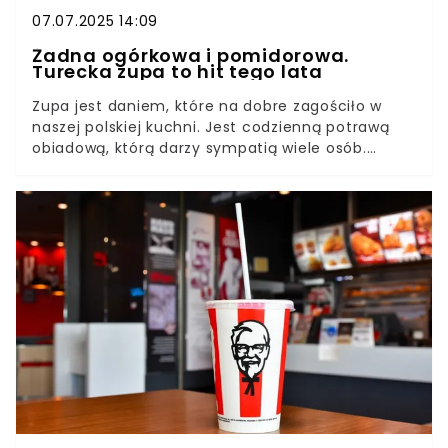
07.07.2025 14:09
Żadna ogórkowa i pomidorowa.
Turecka zupa to hit tego lata
Zupa jest daniem, które na dobre zagościło w
naszej polskiej kuchni. Jest codzienną potrawą
obiadową, którą darzy sympatią wiele osób.
Przepisów jest mnóstwo, mamy również wiele
tradycyjnych zup. Jeśli jednak macie ochotę
spróbować czegoś nowego, to koniecznie
musicie przygotować zupę turecką.