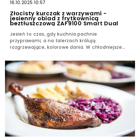
16.10.2025 10:57
Złocisty kurczak z warzywami -
jesienny obiad z frytkownicą
beztłuszczową ZAF9100 Smart Dual
Jesień to czas, gdy kuchnia pachnie
przyprawami, a na talerzach królują
rozgrzewające, kolorowe dania. W chłodniejsze
dni nic nie smakuje lepiej niż domowy obiad z
chrupiącym kurczakiem i pieczonymi warzywami.
Dzięki nowoczesnym sprzętom, takim jak
frytkownica beztłuszczowa Zelmer ZAF9100 Smart
Dual, przygotowanie takiego posiłku jest szybsze,
prostsze i zdrowsze niż kiedykolwiek.