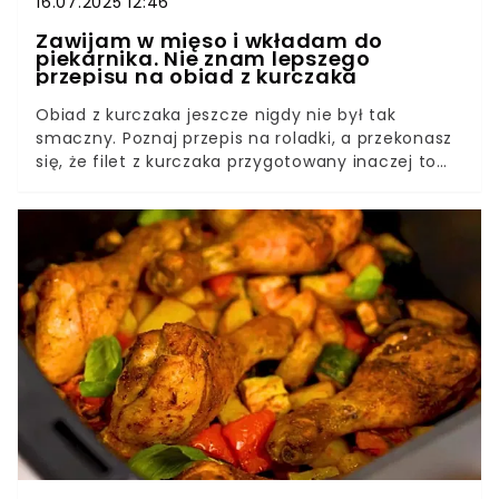
16.07.2025 12:46
Zawijam w mięso i wkładam do
piekarnika. Nie znam lepszego
przepisu na obiad z kurczaka
Obiad z kurczaka jeszcze nigdy nie był tak
smaczny. Poznaj przepis na roladki, a przekonasz
się, że filet z kurczaka przygotowany inaczej to
strzał w dziesiątkę. Przygotowanie obiadu jest
łatwe i zajmuje właściwie chwilę. Moja rodzina
oszalała na punkcie tego dania, dlatego
przekazuję przepis dalej.