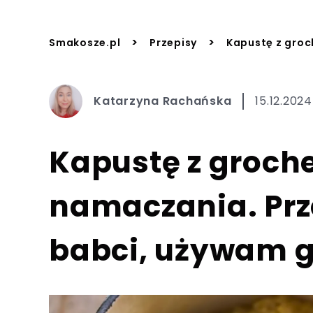
>
>
Smakosze.pl
Przepisy
Kapustę z groc
Katarzyna Rachańska
15.12.2024
Kapustę z groche
namaczania. Pr
babci, używam g