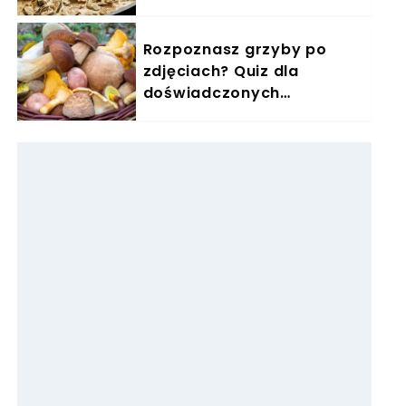
zimę się zajadam
Rozpoznasz grzyby po
zdjęciach? Quiz dla
doświadczonych
grzybiarzy