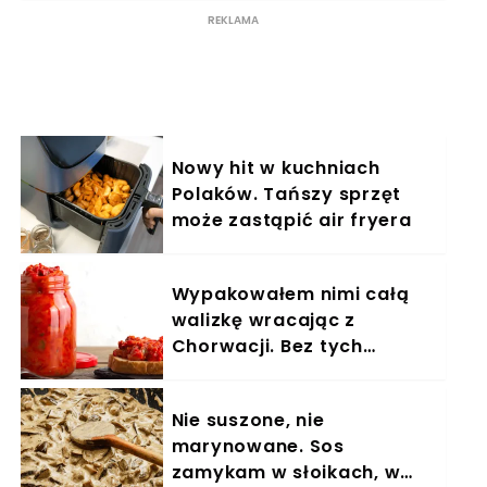
Nowy hit w kuchniach
Polaków. Tańszy sprzęt
może zastąpić air fryera
Wypakowałem nimi całą
walizkę wracając z
Chorwacji. Bez tych
słoików nie ma dla mnie
śniadania
Nie suszone, nie
marynowane. Sos
zamykam w słoikach, w