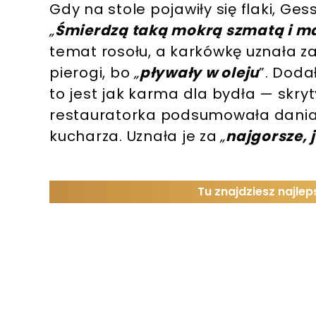
Gdy na stole pojawiły się flaki, Ge
„
Śmierdzą taką mokrą szmatą i 
temat rosołu, a karkówkę uznała za 
pierogi, bo
„
pływały w oleju
”. Doda
to jest jak karma dla bydła — skr
restauratorka podsumowała dani
kucharza. Uznała je za
„
najgorsze, 