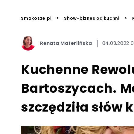
>
>
Smakosze.pl
Show-biznes od kuchni
Renata Materlińska
04.03.2022 0
Kuchenne Rewol
Bartoszycach. M
szczędziła słów k