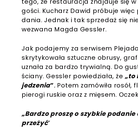
tego, że restauracja znajduje się 
gości. Kucharz Dawid próbuje więc
dania. Jednak i tak sprzedaż się n
wezwana Magda Gessler.
Jak podajemy za serwisem Plejada
skrytykowała sztuczne obrusy, graff
uznała za bardzo trywialną. Do gust
ściany. Gessler powiedziała, że
„to 
jedzenia
”
.
Potem zamówiła rosół, fl
pierogi ruskie oraz z mięsem. Ocze
„Bardzo proszę o szybkie podanie d
przeżyć
”