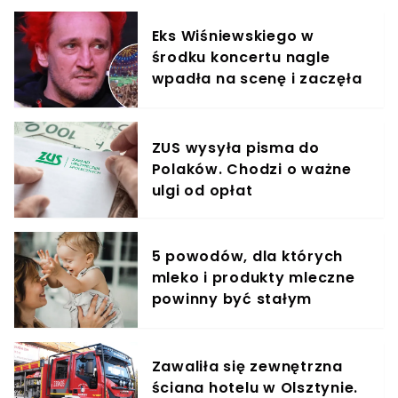
Eks Wiśniewskiego w
środku koncertu nagle
wpadła na scenę i zaczęła
krzyczeć. Publika zamarła
ZUS wysyła pisma do
Polaków. Chodzi o ważne
ulgi od opłat
5 powodów, dla których
mleko i produkty mleczne
powinny być stałym
elementem diety roczniaka
Zawaliła się zewnętrzna
ściana hotelu w Olsztynie.