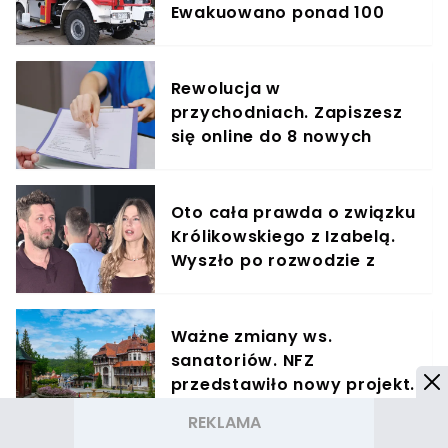
Ewakuowano ponad 100
osób, w tym dzieci
Rewolucja w
przychodniach. Zapiszesz
się online do 8 nowych
specjalistów
Oto cała prawda o związku
Królikowskiego z Izabelą.
Wyszło po rozwodzie z
Opozdą
Ważne zmiany ws.
sanatoriów. NFZ
przedstawiło nowy projekt.
Podano kluczową datę