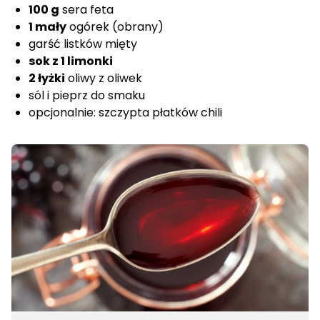
100 g
sera feta
1 mały
ogórek (obrany)
garść listków mięty
sok z 1 limonki
2 łyżki
oliwy z oliwek
sól i pieprz do smaku
opcjonalnie: szczypta płatków chili