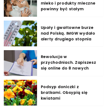
mleko i produkty mleczne
powinny być stałym
elementem diety roczniaka
Upały i gwałtowne burze
nad Polską. IMGW wydało
alerty drugiego stopnia
Rewolucja w
przychodniach. Zapiszesz
się online do 8 nowych
specjalistów
Podsyp doniczki z
bratkami. Obsypią się
kwiatami