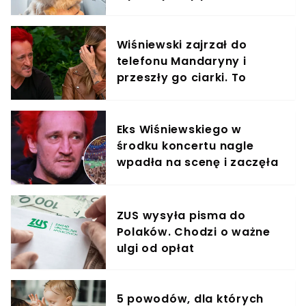
Wiśniewski zajrzał do
telefonu Mandaryny i
przeszły go ciarki. To
znalazł
Eks Wiśniewskiego w
środku koncertu nagle
wpadła na scenę i zaczęła
krzyczeć. Publika zamarła
ZUS wysyła pisma do
Polaków. Chodzi o ważne
ulgi od opłat
5 powodów, dla których