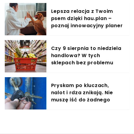
Lepsza relacja z Twoim
psem dzięki hau.plan –
poznaj innowacyjny planer
treningowy
Czy 9 sierpnia to niedziela
handlowa? W tych
sklepach bez problemu
zrobisz zakupy
Pryskam po kluczach,
nalot i rdza znikają. Nie
muszę iść do żadnego
śluzarza