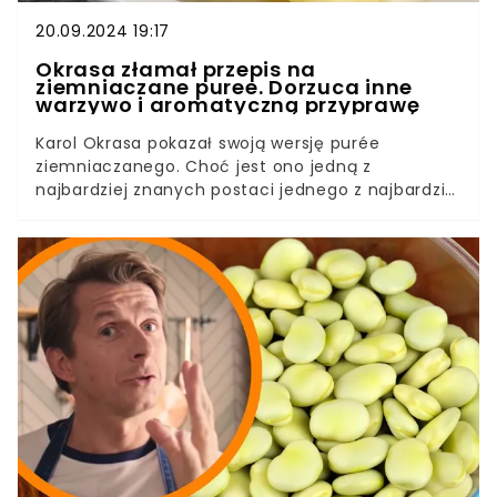
20.09.2024 19:17
Okrasa złamał przepis na
ziemniaczane puree. Dorzuca inne
warzywo i aromatyczną przyprawę
Karol Okrasa pokazał swoją wersję purée
ziemniaczanego. Choć jest ono jedną z
najbardziej znanych postaci jednego z najbardziej
znanych warzyw, przygotował je nieco inaczej. W
tym wydaniu zwykłe purée staje się dziełem
sztuki.