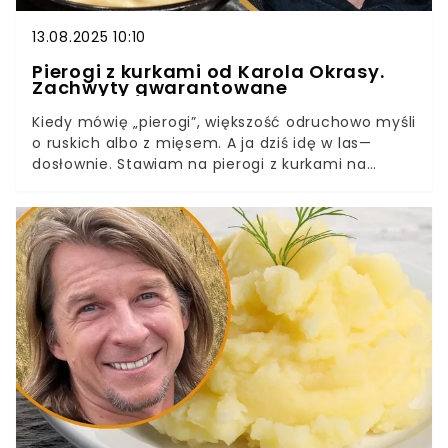
13.08.2025 10:10
Pierogi z kurkami od Karola Okrasy.
Zachwyty gwarantowane
Kiedy mówię „pierogi”, większość odruchowo myśli
o ruskich albo z mięsem. A ja dziś idę w las—
dosłownie. Stawiam na pierogi z kurkami na
obiad, dokładnie tak, jak robi to Karol Okrasa w
swoim przepisie dla Kuchni Lidla. Półkruche
ciasto, aromatyczny farsz z kurek, czosnek,
tymianek, odrobina śmietany i do piekarnika. Zero
twarogu, zero mięsa, a efekt? Złociste kieszonki,
które znikają z talerza szybciej, niż zdążę
powiedzieć „dokładka”.