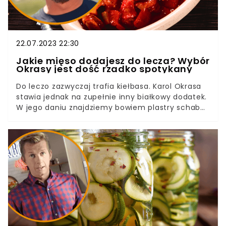
22.07.2023 22:30
Jakie mięso dodajesz do lecza? Wybór
Okrasy jest dość rzadko spotykany
Do leczo zazwyczaj trafia kiełbasa. Karol Okrasa
stawia jednak na zupełnie inny białkowy dodatek.
W jego daniu znajdziemy bowiem plastry schabu.
Kucharz obsmaża je osobno, na koniec dopiero
dusząc mięso z warzywami i sosem
pomidorowym. Musicie spróbować — smak jest
nieziemski.