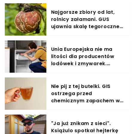
Najgorsze zbiory od lat,
rolnicy załamani. GUS
ujawnia skalę tegorocznej
klęski
Unia Europejska nie ma
litości dla producentów
lodówek i zmywarek.
Koniec z odsyłaniem
klienta z kwitkiem
Nie pij z tej butelki. GIS
ostrzega przed
chemicznym zapachem w
znanym napoju
"Ja już znikam z sieci".
Książulo spotkał hejterkę