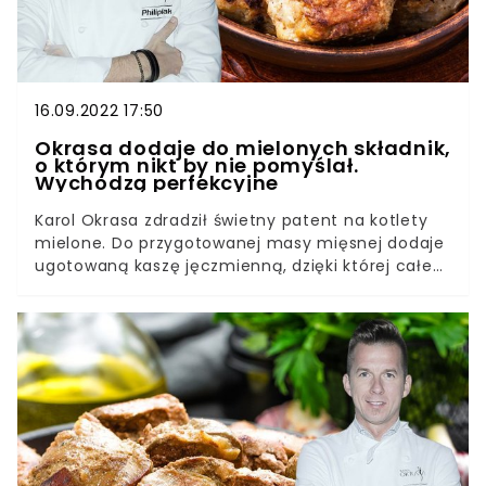
16.09.2022 17:50
Okrasa dodaje do mielonych składnik,
o którym nikt by nie pomyślał.
Wychodzą perfekcyjne
Karol Okrasa zdradził świetny patent na kotlety
mielone. Do przygotowanej masy mięsnej dodaje
ugotowaną kaszę jęczmienną, dzięki której całe
danie nabiera rewelacyjnego smaku, kotlety są
również bardzo soczyste. To pomysł na pyszny,
rodzinny obiad.Karol Okrasa znany jest z tego, że
łamie klasyczne przepisy, dodając do nich
niecodzienne składniki, przez co tradycyjne
potrawy nabierają charakteru i stają się jeszcze
smaczniejsze. Przykładem takiego dania są
właśnie kotlety mielone z kaszą jęczmienną, są
proste w przygotowaniu i wychodzą