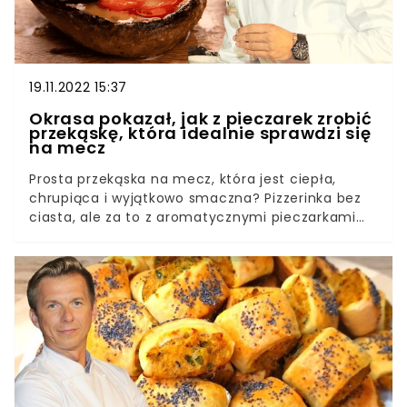
skosztować.
19.11.2022 15:37
Okrasa pokazał, jak z pieczarek zrobić
przekąskę, która idealnie sprawdzi się
na mecz
Prosta przekąska na mecz, która jest ciepła,
chrupiąca i wyjątkowo smaczna? Pizzerinka bez
ciasta, ale za to z aromatycznymi pieczarkami
idealnie pasuje do opisu. Przepis Karola Okrasy
jest prosty i nie wymaga zbyt wielu produktów.
Spróbujecie?Faszerowane pieczarki portobello są
nie lada rarytasem. Zrobienie wypełnionych
zdrowymi warzywami i serem grzybów z pieca nie
jest skomplikowane, a najlepiej smakują tuż po
przyrządzeniu. Warto podać je w przerwie
meczu.Oczywiście możecie przyrządzić
aromatyczny przysmak, korzystając ze zwykłych