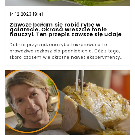
14.12.2023 19:41
Zawsze bałam się robić rybę w
galarecie. Okrasa wreszcie mnie
nauczył. Ten przepis zawsze się udaje
Dobrze przyrządzona ryba faszerowana to
prawdziwa rozkosz dla podniebienia. Cóż z tego,
skoro czasem wielokrotne nawet eksperymenty
nie prowadzą do oczekiwanych rezultatów.
Galareta powinna być przecież klarowna, a ryba
zwarta i delikatna, a obie te cechy są trudne do
uzyskania. Dlatego tak się ucieszyłam, kiedy Karol
Okrasa zaproponował przepis niezawodny.