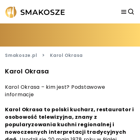
>
Smakosze.pl
Karol Okrasa
Karol Okrasa
Karol Okrasa – kim jest? Podstawowe
informacje
Karol Okrasa to polski kucharz, restaurator i
osobowość telewizyjna, znany z
popularyzowania kuchni regionalnej i
nowoczesnych interpretacji tradycyjnych
dań.
Urodził się 20 maja 1978 roku w Białej