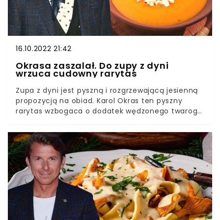
16.10.2022 21:42
Okrasa zaszalał. Do zupy z dyni
wrzuca cudowny rarytas
Zupa z dyni jest pyszną i rozgrzewającą jesienną
propozycją na obiad. Karol Okras ten pyszny
rarytas wzbogaca o dodatek wędzonego twarogu.
Nabiał doskonale podkreśla słodycz dyni, a
przepis kucharza jest bardzo prosty. Spróbujecie?
Zupa z dyni w wyjątkowej wersji z pełnym
charakteru twarogiem wędzonym spodoba się
każdemu. Jest wyrazista kremowa — po prostu
pyszna. Co więcej, przygotowuje się ją niezwykle
szybko. Warto skosztować.