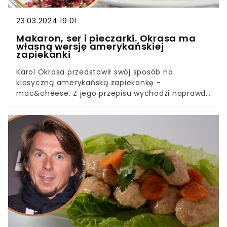
23.03.2024 19:01
Makaron, ser i pieczarki. Okrasa ma
własną wersję amerykańskiej
zapiekanki
Karol Okrasa przedstawił swój sposób na
klasyczną amerykańską zapiekankę -
mac&cheese. Z jego przepisu wychodzi naprawdę
pyszne danie, które zachwyci każdego smakosza.
Wystarczy, że masz trzy składniki, a stworzysz
fantastyczne danie na obiad.