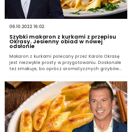
06.10.2022 16:02
Szybki makaron z kurkami z przepisu
Okrasy. Jesienny obiad w nowej
odsłonie
Makaron z kurkami polecany przez Karola Okrasę
jest niezwykle prosty w przygotowaniu. Doskonale
też smakuje, bo oprócz aromatycznych grzybów
zawiera również posiekane pistacje. Efekt
naprawdę jest powalający. Koniecznie musicie
przetestować ten przepis, Nie tylko lato jest porą
na pyszne warzywa i owoce sezonowe. Jesienią
możemy cieszyć się smakiem aromatycznych
grzybów, orzechów, dyń, śliwek i wielu innych
produktów. Przygotujemy z nich wyśmienite
dania i desery dla całej rodziny. Jednym z dań
obiadowych, które musi znaleźć się w jesiennym
menu, jest szybki makaron z kurkami z przepisu