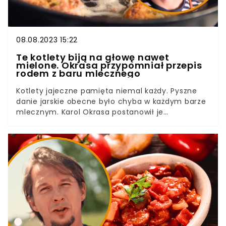
08.08.2023 15:22
Te kotlety biją na głowę nawet
mielone. Okrasa przypomniał przepis
rodem z baru mlecznego
Kotlety jajeczne pamięta niemal każdy. Pyszne
danie jarskie obecne było chyba w każdym barze
mlecznym. Karol Okrasa postanowił je
przygotować w swoim stylu, nieco modyfikując
listę składników. Wciąż nie ma w nich mięsa, lecz
zachwycają smakiem.