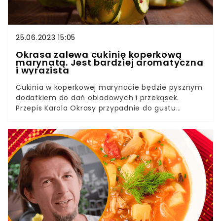
25.06.2023 15:05
Okrasa zalewa cukinię koperkową
marynatą. Jest bardziej aromatyczna
i wyrazista
Cukinia w koperkowej marynacie będzie pysznym
dodatkiem do dań obiadowych i przekąsek.
Przepis Karola Okrasy przypadnie do gustu
wielbicielom przetworów i smakoszom nie tylko
cukinii. Taki słoik otwarty zimą, będzie pysznym
wspomnieniem lata.