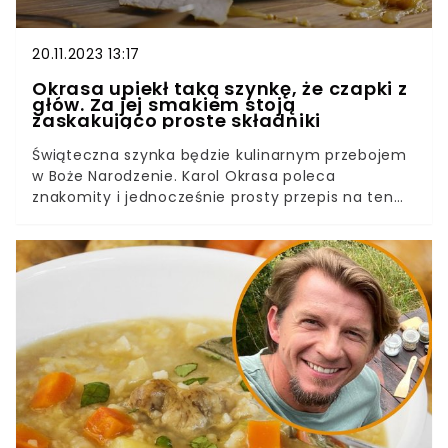
20.11.2023 13:17
Okrasa upiekł taką szynkę, że czapki z
głów. Za jej smakiem stoją
zaskakująco proste składniki
Świąteczna szynka będzie kulinarnym przebojem
w Boże Narodzenie. Karol Okrasa poleca
znakomity i jednocześnie prosty przepis na ten
przysmak. Jej korzenny smak zachwyci rodzinę i
gości nie tylko w nadchodzące Święta.
Pomysłowy dobór przypraw gwarantuje sukces.