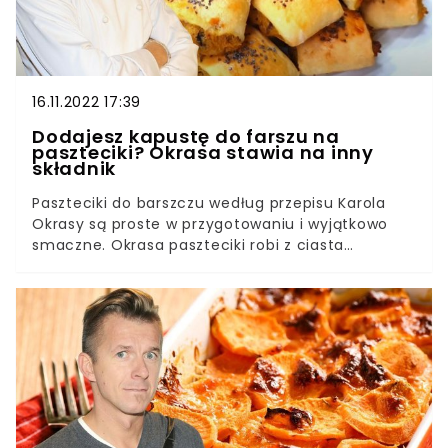
pieczarek i innego sera czy warzyw. Zjeść też
można kiedy tylko najdzie was ochota. Nie trzeba
się ograniczać do sezonu piłkarskiego.
16.11.2022 17:39
Dodajesz kapustę do farszu na
paszteciki? Okrasa stawia na inny
składnik
Paszteciki do barszczu według przepisu Karola
Okrasy są proste w przygotowaniu i wyjątkowo
smaczne. Okrasa paszteciki robi z ciasta
drożdżowego, a farsz z grzybów leśnych i
gotowanej soczewicy. Paszteciki według jego
receptury błyskawicznie znikają z talerzy i każdy
prosi o dokładkę.Paszteciki do barszczu możemy
przygotować z dowolnym nadzieniem. Niektórzy
przygotowują je z kiszoną kapustą, inni z
pieczarkami lub suszonymi grzybami. Okrasa
farsz robi zupełnie inaczej. Paszteciki z ciasta
drożdżowego według jego przepisu zachwycą