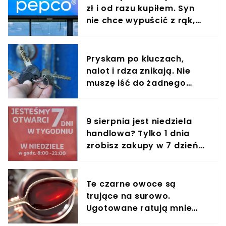
zł i od razu kupiłem. Syn
Skusicie się?
nie chce wypuścić z rąk,
jest zachwycony
Pryskam po kluczach,
nalot i rdza znikają. Nie
muszę iść do żadnego
śluzarza
9 sierpnia jest niedziela
handlowa? Tylko 1 dnia
zrobisz zakupy w 7 dzień
tygodnia
Te czarne owoce są
trujące na surowo.
Ugotowane ratują mnie
każdej zimy