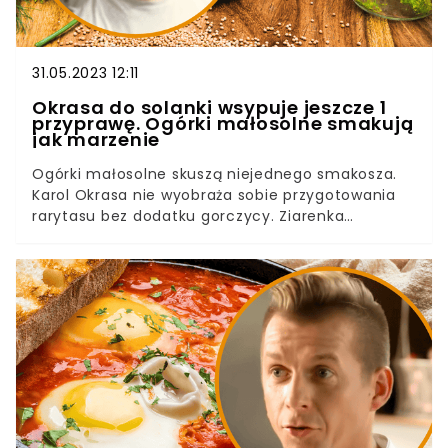
31.05.2023 12:11
Okrasa do solanki wsypuje jeszcze 1
przyprawę. Ogórki małosolne smakują
jak marzenie
Ogórki małosolne skuszą niejednego smakosza.
Karol Okrasa nie wyobraża sobie przygotowania
rarytasu bez dodatku gorczycy. Ziarenka
przyprawy wsypuje jednak do jeszcze ciepłej
zalewy. Dzięki temu uwalniają więcej cennych
składników, a tak przygotowane ogórki są jędrne i
chrupiące.