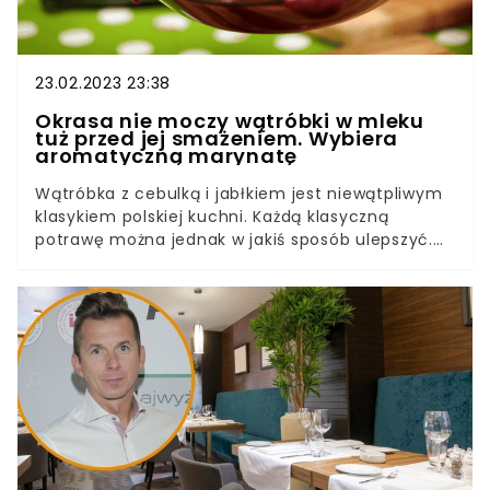
23.02.2023 23:38
Okrasa nie moczy wątróbki w mleku
tuż przed jej smażeniem. Wybiera
aromatyczną marynatę
Wątróbka z cebulką i jabłkiem jest niewątpliwym
klasykiem polskiej kuchni. Każdą klasyczną
potrawę można jednak w jakiś sposób ulepszyć.
Uwielbia robić to Karol Okrasa, który zrezygnował
w moczeniu wątróbki w mleku. Zamiast tego
marynuje ją w czosnku i przyprawach.