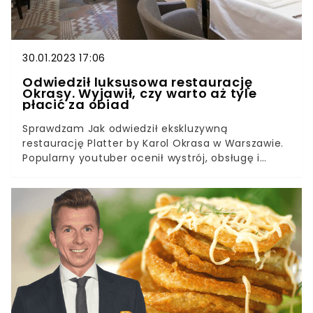
30.01.2023 17:06
Odwiedził luksusowa restaurację
Okrasy. Wyjawił, czy warto aż tyle
płacić za obiad
Sprawdzam Jak odwiedził ekskluzywną
restaurację Platter by Karol Okrasa w Warszawie.
Popularny youtuber ocenił wystrój, obsługę i
przede wszystkim serwowane dania. Wyjawił, czy
warto sporo zapłacić za obiad w restauracji
Okrasy.Znany, polski youtuber na swoim kanale
Sprawdzam Jak na YouTube, odwiedził luksusową
restaurację Okrasy. To jeden z najlepszych lokali
gastronomicznych w Polsce. Youtuber zamówił
kilka pozycji z karty i ocenił, czy warto zaznaczyć
restaurację na kulinarnej mapie
Warszawy.Restauracja Platter by Karol Okrasa
mieści się przy ulicy Emilii Plater w Warszawie,