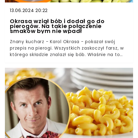
13.06.2024 20:22
Okrasa wziął bób i dodał go do
pierogów. Na takie połączenie
smaków bym nie wpadł
Znany kucharz - Karol Okrasa - pokazał swój
przepis na pierogi. Wszystkich zaskoczył farsz, w
którego składzie znalazł się bób. Właśnie na to
warzywo już za niedługo zacznie się sezon,
dlatego dowiedz się, jak przygotować te pierogi.
Ich smak zostanie z tobą na długo.