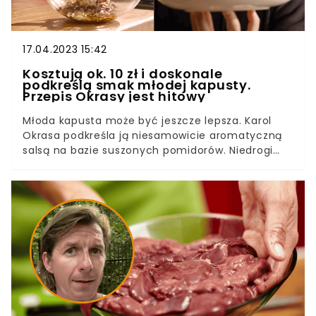
17.04.2023 15:42
Kosztują ok. 10 zł i doskonale
podkreślą smak młodej kapusty.
Przepis Okrasy jest hitowy
Młoda kapusta może być jeszcze lepsza. Karol
Okrasa podkreśla ją niesamowicie aromatyczną
salsą na bazie suszonych pomidorów. Niedrogi
rarytas dostępny w niemal każdym sklepie
wydobywa z warzywa to, co najlepsze. Musicie
spróbować.