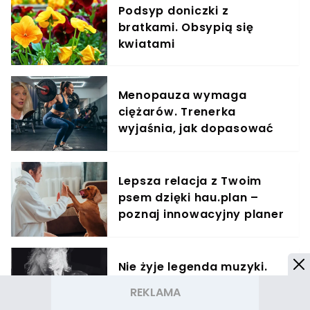
Podsyp doniczki z
bratkami. Obsypią się
kwiatami
Menopauza wymaga
ciężarów. Trenerka
wyjaśnia, jak dopasować
trening do kobiecego
organizmu
Lepsza relacja z Twoim
psem dzięki hau.plan –
poznaj innowacyjny planer
treningowy
Nie żyje legenda muzyki.
Rodzina potwierdziła
kilkanaście dni po śmierci