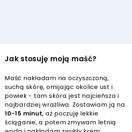
Jak stosuję moją maść?
Maść nakładam na oczyszczoną,
suchą skórę, omijając okolice ust i
powiek - tam skóra jest najcieńsza i
najbardziej wrażliwa. Zostawiam ją na
10-15 minut
, aż poczuję lekkie
ściąganie, a potem zmywam letnią
wodą i nakładam zwykły krem