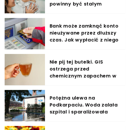
powinny być stałym
elementem diety roczniaka
Bank może zamknąć konto
nieużywane przez dłuższy
czas. Jak wypłacić z niego
pieniądze?
Nie pij tej butelki. GIS
ostrzega przed
chemicznym zapachem w
znanym napoju
Potężna ulewa na
Podkarpaciu. Woda zalała
szpital i sparaliżowała
Rzeszów