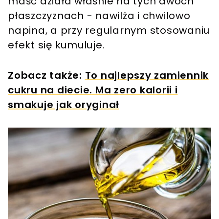
maść działa właśnie na tych dwóch
płaszczyznach - nawilża i chwilowo
napina, a przy regularnym stosowaniu
efekt się kumuluje.
Zobacz także:
To najlepszy zamiennik
cukru na diecie. Ma zero kalorii i
smakuje jak oryginał