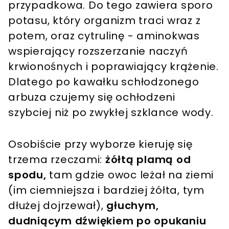
przypadkowa. Do tego zawiera sporo
potasu, który organizm traci wraz z
potem, oraz cytrulinę - aminokwas
wspierający rozszerzanie naczyń
krwionośnych i poprawiający krążenie.
Dlatego po kawałku schłodzonego
arbuza czujemy się ochłodzeni
szybciej niż po zwykłej szklance wody.
Osobiście przy wyborze kieruję się
trzema rzeczami:
żółtą plamą od
spodu,
tam gdzie owoc leżał na ziemi
(im ciemniejsza i bardziej żółta, tym
dłużej dojrzewał),
głuchym,
dudniącym dźwiękiem po opukaniu