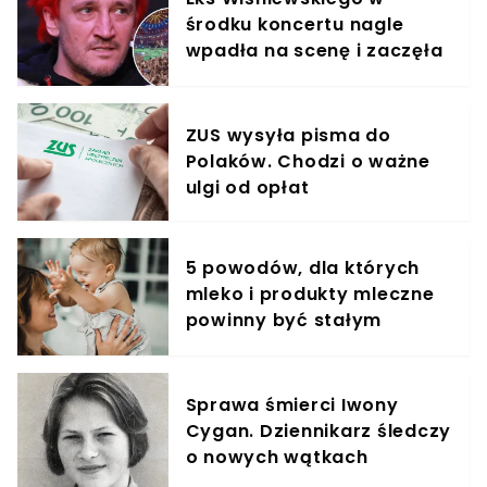
środku koncertu nagle
wpadła na scenę i zaczęła
krzyczeć. Publika zamarła
ZUS wysyła pisma do
Polaków. Chodzi o ważne
ulgi od opłat
5 powodów, dla których
mleko i produkty mleczne
powinny być stałym
elementem diety roczniaka
Sprawa śmierci Iwony
Cygan. Dziennikarz śledczy
o nowych wątkach