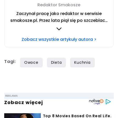
Redaktor Smakosze
Zaczynał pracę jako redaktor w serwisie
smakosze.pl. Przez lata piął się po szczeblach
przez stanowiska wydawnicze, w serwisach
pyszne.pl, smakosze.pl, domekiogrodek.pl
Zobacz wszystkie artykuły autora >
oraz papilot.pl. Przez ponad rok dbał o serwis
domekiogrodek.pl jako redaktor naczelny.
Profesjonalnie kulinariami zajmuje się ponad
Tagi:
siedem lat, lecz gotowaniem i pisaniem o
Owoce
Dieta
Kuchnia
jedzeniu interesuje się już od dzieciństwa.
Współpracę z Iberionem rozpoczął w 2020
roku.