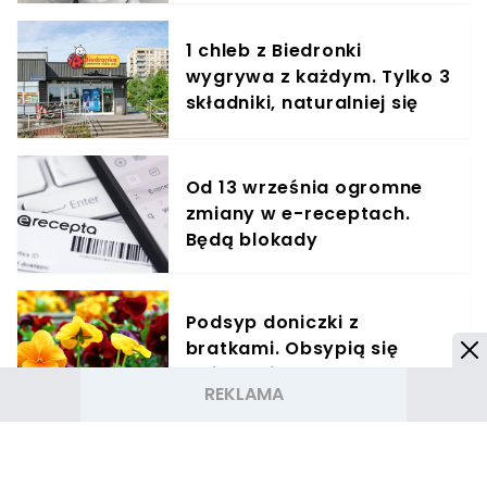
1 chleb z Biedronki
wygrywa z każdym. Tylko 3
składniki, naturalniej się
nie da
Od 13 września ogromne
zmiany w e-receptach.
Będą blokady
Podsyp doniczki z
bratkami. Obsypią się
kwiatami
Lepsza relacja z Twoim
psem dzięki hau.plan –