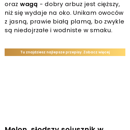
oraz
wagą
- dobry arbuz jest cięższy,
niż się wydaje na oko. Unikam owoców
z jasną, prawie białą plamą, bo zwykle
są niedojrzałe i wodniste w smaku.
Melon, słodszy sojusznik w